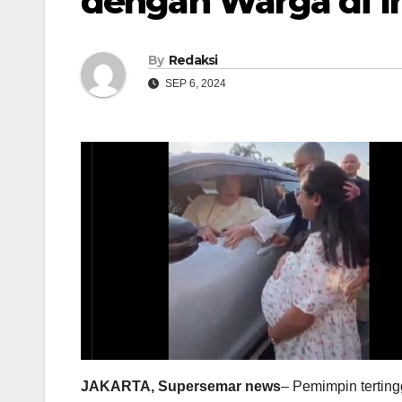
dengan Warga di In
By
Redaksi
SEP 6, 2024
JAKARTA, Supersemar news
– Pemimpin terting