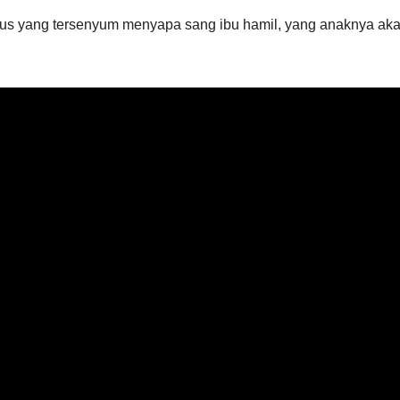
aus yang tersenyum menyapa sang ibu hamil, yang anaknya ak