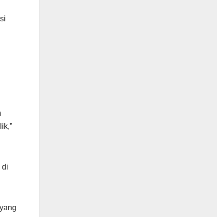
si
m
ik,”
 di
 yang