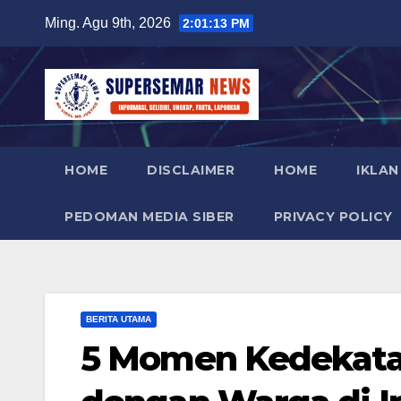
Skip
Ming. Agu 9th, 2026
2:01:14 PM
to
content
HOME
DISCLAIMER
HOME
IKLAN
PEDOMAN MEDIA SIBER
PRIVACY POLICY
BERITA UTAMA
5 Momen Kedekatan