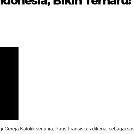
donesia, Bikin Terharu!
gi Gereja Katolik sedunia, Paus Fransiskus dikenal sebagai so