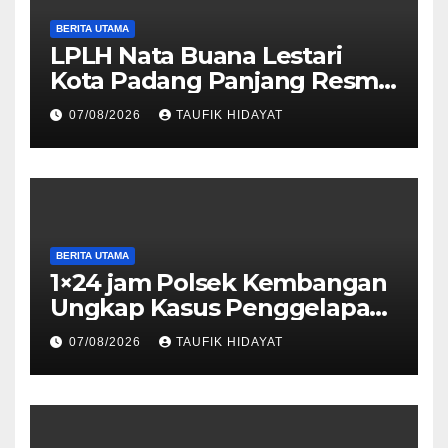
BERITA UTAMA
LPLH Nata Buana Lestari
Kota Padang Panjang Resmi
Dilantik, Diharapkan Perkuat
07/08/2026
TAUFIK HIDAYAT
Sinergi Pelestarian
Lingkungan
BERITA UTAMA
1×24 jam Polsek Kembangan
Ungkap Kasus Penggelapan
Motor Bermodus Kenalan di
07/08/2026
TAUFIK HIDAYAT
Aplikasi Kencan, Pelaku
Dibekuk di Ciputat