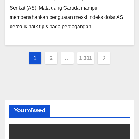
Serikat (AS). Mata uang Garuda mampu
mempertahankan penguatan meski indeks dolar AS
berbalik naik tipis pada perdagangan…
Paginasi
1
2
…
1,311
pos
You missed