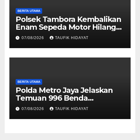
BERITA UTAMA
Polsek Tambora Kembalikan
Enam Sepeda Motor Hilang
kepada Pemilik, Wujud Nyata
07/08/2026
TAUFIK HIDAYAT
Pelayanan Presisi Polri
BERITA UTAMA
Polda Metro Jaya Jelaskan
Temuan 996 Benda
Menyerupai Senjata di
07/08/2026
TAUFIK HIDAYAT
Yayasan Jaksel