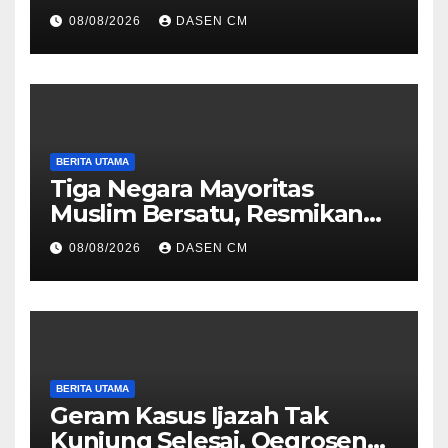
Dunia
08/08/2026
DASEN CM
BERITA UTAMA
Tiga Negara Mayoritas
Muslim Bersatu, Resmikan
Blok Militer Baru
08/08/2026
DASEN CM
BERITA UTAMA
Geram Kasus Ijazah Tak
Kunjung Selesai, Oegroseno: