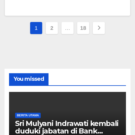
Paginasi
1
2
…
18
pos
You missed
BERITA UTAMA
Sri Mulyani Indrawati kembali
duduki jabatan di Bank