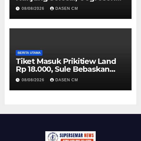
Kalau Saya Masih Aktif di
08/08/2026
DASEN CM
Polri, Saya akan Panggil
Jokowi
BERITA UTAMA
Tiket Masuk Prikitiew Land
Rp 18.000, Sule Bebaskan
Pengunjung Bawa Bekal
08/08/2026
DASEN CM
Sendiri