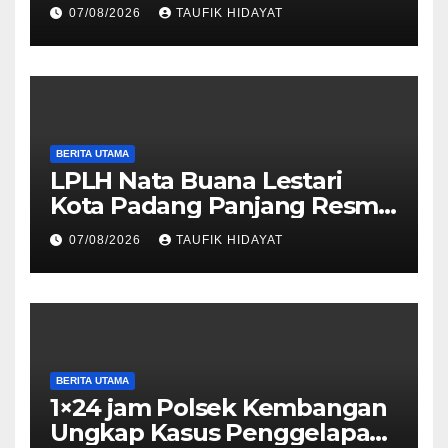
Timur, Warga Didorong
07/08/2026
TAUFIK HIDAYAT
Manfaatkan untuk
Musyawarah dan Kegiatan
Sosial
BERITA UTAMA
LPLH Nata Buana Lestari
Kota Padang Panjang Resmi
Dilantik, Diharapkan Perkuat
07/08/2026
TAUFIK HIDAYAT
Sinergi Pelestarian
Lingkungan
BERITA UTAMA
1×24 jam Polsek Kembangan
Ungkap Kasus Penggelapan