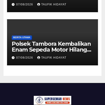
Motor Bermodus Kenalan di
07/08/2026
TAUFIK HIDAYAT
Aplikasi Kencan, Pelaku
Dibekuk di Ciputat
BERITA UTAMA
Polsek Tambora Kembalikan
Enam Sepeda Motor Hilang
kepada Pemilik, Wujud Nyata
07/08/2026
TAUFIK HIDAYAT
Pelayanan Presisi Polri