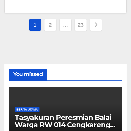
Paginasi
1
2
…
23
pos
You missed
BERITA UTAMA
Tasyakuran Peresmian Balai
Warga RW 014 Cengkareng