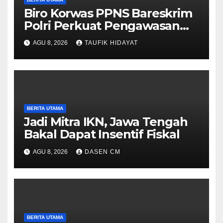
Biro Korwas PPNS Bareskrim
Polri Perkuat Pengawasan
untuk Dorong Penegakan
AGU 8, 2026
TAUFIK HIDAYAT
Hukum yang Profesional
BERITA UTAMA
Jadi Mitra IKN, Jawa Tengah
Bakal Dapat Insentif Fiskal
AGU 8, 2026
DASEN CM
BERITA UTAMA