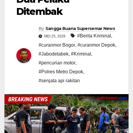
Ditembak
By
Sangga Buana Supersemar News
#Berita Kriminal
,
MEI 25, 2026
#curanmor Bogor
,
#curanmor Depok
,
#Jabodetabek
,
#Kriminal
,
#pencurian motor
,
#Polres Metro Depok
,
#senjata api rakitan