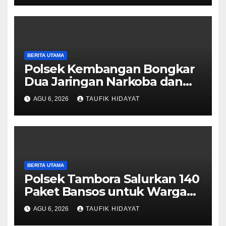
Silaturahmi
BERITA UTAMA
Polsek Kembangan Bongkar
Dua Jaringan Narkoba dan
Obat Keras, Sita Puluhan Ribu
AGU 6, 2026
TAUFIK HIDAYAT
Pil, 1,1 Kg Sabu hingga Vape
Etomidate
BERITA UTAMA
Polsek Tambora Salurkan 140
Paket Bansos untuk Warga
Slum Area, Wujud
AGU 6, 2026
TAUFIK HIDAYAT
Kepedulian Sambut HUT ke-