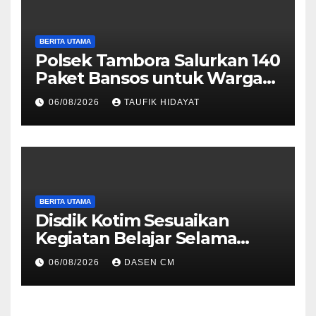
BERITA UTAMA
Polsek Tambora Salurkan 140
Paket Bansos untuk Warga
Slum Area, Wujud
06/08/2026
TAUFIK HIDAYAT
Kepedulian Sambut HUT ke-
81 RI
BERITA UTAMA
Disdik Kotim Sesuaikan
Kegiatan Belajar Selama
Musim Kemarau
06/08/2026
DASEN CM