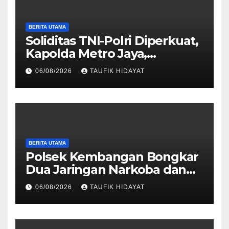
BERITA UTAMA
Soliditas TNI-Polri Diperkuat,
Kapolda Metro Jaya,
Pangdam Jaya, dan
06/08/2026
TAUFIK HIDAYAT
Dankorbrimob Jalin
Silaturahmi
BERITA UTAMA
Polsek Kembangan Bongkar
Dua Jaringan Narkoba dan
Obat Keras, Sita Puluhan
06/08/2026
TAUFIK HIDAYAT
Ribu Pil, 1,1 Kg Sabu hingga
Vape Etomidate