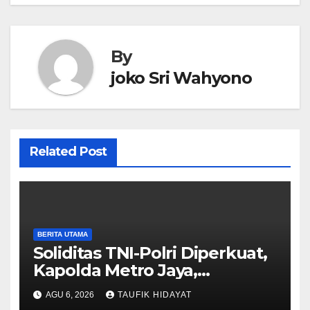
By
joko Sri Wahyono
Related Post
BERITA UTAMA
Soliditas TNI-Polri Diperkuat,
Kapolda Metro Jaya,
Pangdam Jaya, dan
AGU 6, 2026
TAUFIK HIDAYAT
Dankorbrimob Jalin