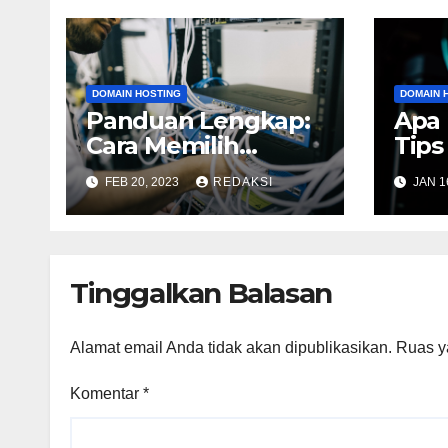
DOMAIN HOSTING
DOMAIN 
Panduan Lengkap:
Apa 
Cara Memilih
Tips
Hosting yang Tepat
Host
FEB 20, 2023
REDAKSI
JAN 1
untuk Bisnis Anda
dan
Tinggalkan Balasan
Alamat email Anda tidak akan dipublikasikan.
Ruas y
Komentar
*