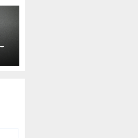
?
nar