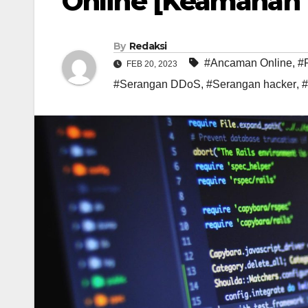
Online [Keamanan 
By
Redaksi
#Ancaman Online
,
#F
FEB 20, 2023
#Serangan DDoS
,
#Serangan hacker
,
#