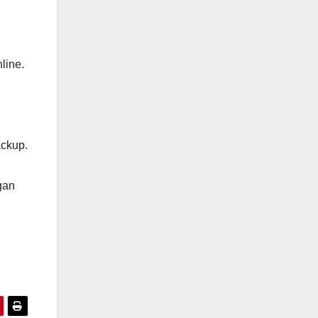
line.
ackup.
gan