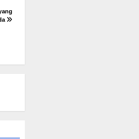
 yang
nda