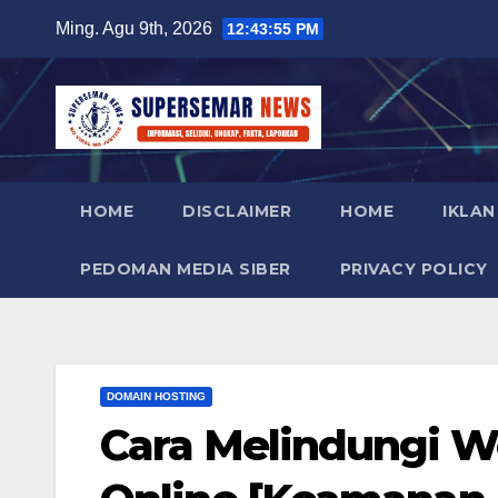
Skip
Ming. Agu 9th, 2026
12:43:57 PM
to
content
HOME
DISCLAIMER
HOME
IKLAN
PEDOMAN MEDIA SIBER
PRIVACY POLICY
DOMAIN HOSTING
Cara Melindungi W