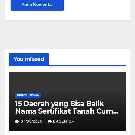
You missed
BERITA UTAMA
15 Daerah yang Bisa Balik
Nama Sertifikat Tanah Cuma
10 Hari, Cek Syarat dan
07/08/2026
DASEN CM
Caranya