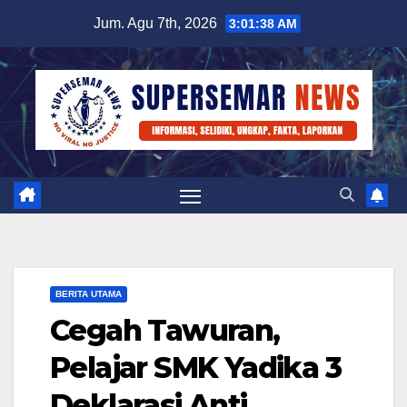
Skip
Jum. Agu 7th, 2026
3:01:39 AM
to
content
BERITA UTAMA
Cegah Tawuran,
Pelajar SMK Yadika 3
Deklarasi Anti