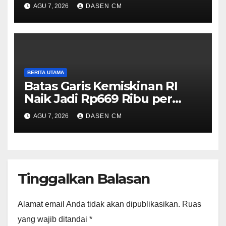
Rp17.910
AGU 7, 2026
DASEN CM
BERITA UTAMA
Batas Garis Kemiskinan RI
Naik Jadi Rp669 Ribu per
Orang per Bulan
AGU 7, 2026
DASEN CM
Tinggalkan Balasan
Alamat email Anda tidak akan dipublikasikan.
Ruas
yang wajib ditandai
*