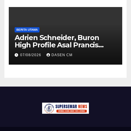
BERITA UTAMA
Adrien Schneider, Buron
High Profile Asal Prancis
Ditangkap di Jakarta
07/08/2026
DASEN CM