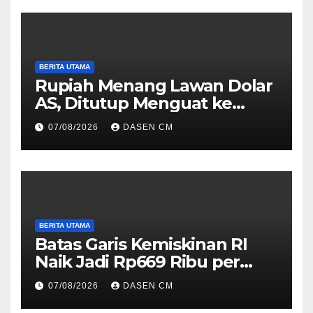
BERITA UTAMA
Rupiah Menang Lawan Dolar
AS, Ditutup Menguat ke
Rp17.910
07/08/2026
DASEN CM
BERITA UTAMA
Batas Garis Kemiskinan RI
Naik Jadi Rp669 Ribu per
Orang per Bulan
07/08/2026
DASEN CM