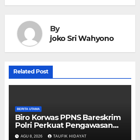
By
joko Sri Wahyono
Related Post
BERITA UTAMA
Biro Korwas PPNS Bareskrim
Polri Perkuat Pengawasan
untuk Dorong Penegakan
AGU 8, 2026
TAUFIK HIDAYAT