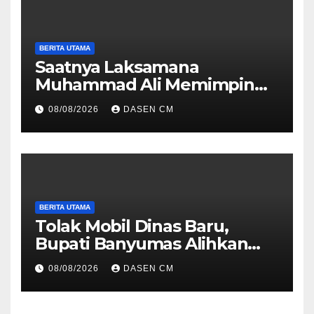
BERITA UTAMA
Saatnya Laksamana
Muhammad Ali Memimpin
TNI: Menjaga Keseimbangan
08/08/2026
DASEN CM
Politik dan Soliditas
Antarmatra
BERITA UTAMA
Tolak Mobil Dinas Baru,
Bupati Banyumas Alihkan
Anggaran Rp 1,7 Miliar untuk
08/08/2026
DASEN CM
90 Motor Listrik