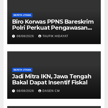
BERITA UTAMA
Biro Korwas PPNS Bareskrim
Polri Perkuat Pengawasan
untuk Dorong Penegakan
08/08/2026
TAUFIK HIDAYAT
Hukum yang Profesional
BERITA UTAMA
Jadi Mitra IKN, Jawa Tengah
Bakal Dapat Insentif Fiskal
08/08/2026
DASEN CM