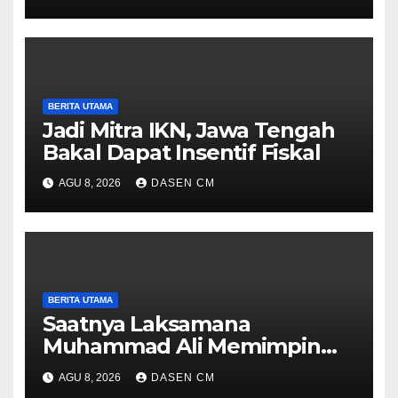
Hukum yang Profesional
BERITA UTAMA
Jadi Mitra IKN, Jawa Tengah
Bakal Dapat Insentif Fiskal
AGU 8, 2026
DASEN CM
BERITA UTAMA
Saatnya Laksamana
Muhammad Ali Memimpin
TNI: Menjaga Keseimbangan
AGU 8, 2026
DASEN CM
Politik dan Soliditas