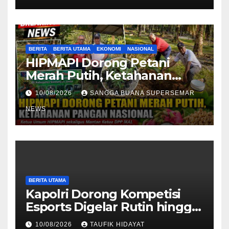
Natuna
BERITA
BERITA UTAMA
EKONOMI
NASIONAL
HIPMAPI Dorong Petani
Merah Putih, Ketahanan
Pangan Nasional
10/08/2026
SANGGA BUANA SUPERSEMAR
NEWS
BERITA UTAMA
Kapolri Dorong Kompetisi
Esports Digelar Rutin hingga
Tingkat Polsek
10/08/2026
TAUFIK HIDAYAT