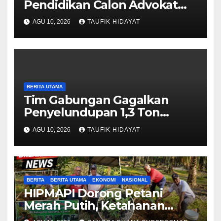
Pendidikan Calon Advokat
melalui PKPA
AGU 10, 2026
TAUFIK HIDAYAT
BERITA UTAMA
Tim Gabungan Gagalkan
Penyelundupan 1,3 Ton
Ketamine HCL di Perairan
AGU 10, 2026
TAUFIK HIDAYAT
Natuna
BERITA
BERITA UTAMA
EKONOMI
NASIONAL
HIPMAPI Dorong Petani
Merah Putih, Ketahanan
Pangan Nasional