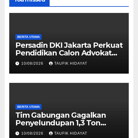
BERITA UTAMA
Persadin DKI Jakarta Perkuat
Pendidikan Calon Advokat
melalui PKPA
10/08/2026
TAUFIK HIDAYAT
BERITA UTAMA
Tim Gabungan Gagalkan
Penyelundupan 1,3 Ton
Ketamine HCL di Perairan
10/08/2026
TAUFIK HIDAYAT