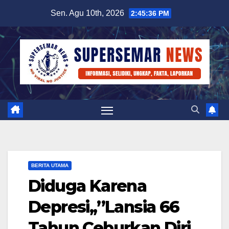
Skip
Sen. Agu 10th, 2026
2:45:37 PM
to
content
BERITA UTAMA
Diduga Karena
Depresi,,”Lansia 66
Tahun Ceburkan Diri