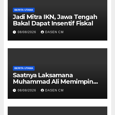
BERITA UTAMA
Jadi Mitra IKN, Jawa Tengah
Bakal Dapat Insentif Fiskal
08/08/2026
DASEN CM
BERITA UTAMA
Saatnya Laksamana
Muhammad Ali Memimpin
TNI: Menjaga Keseimbangan
08/08/2026
DASEN CM
Politik dan Soliditas
Antarmatra