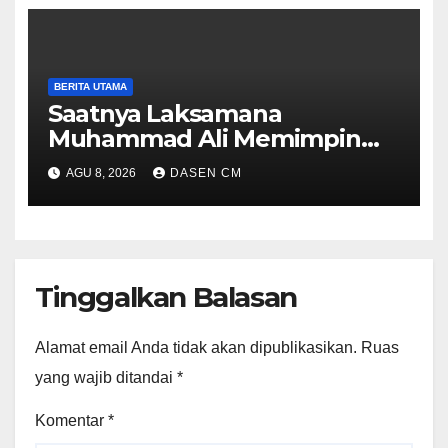
BERITA UTAMA
Saatnya Laksamana
Muhammad Ali Memimpin
TNI: Menjaga Keseimbangan
AGU 8, 2026
DASEN CM
Politik dan Soliditas
Antarmatra
Tinggalkan Balasan
Alamat email Anda tidak akan dipublikasikan.
Ruas
yang wajib ditandai
*
Komentar
*