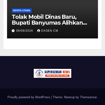
BERITA UTAMA
Tolak Mobil Dinas Baru,
Bupati Banyumas Alihkan
Anggaran Rp 1,7 Miliar untuk
08/08/2026
DASEN CM
90 Motor Listrik
Proudly powered by WordPress
|
Theme: Newsup by
Themeansar
.