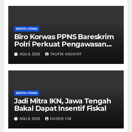
BERITA UTAMA
Biro Korwas PPNS Bareskrim
Polri Perkuat Pengawasan
untuk Dorong Penegakan
AGU 8, 2026
TAUFIK HIDAYAT
Hukum yang Profesional
BERITA UTAMA
Jadi Mitra IKN, Jawa Tengah
Bakal Dapat Insentif Fiskal
AGU 8, 2026
DASEN CM