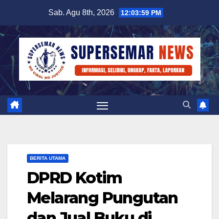
Skip
Sab. Agu 8th, 2026
12:04:00 PM
to
content
BERITA UTAMA
DPRD Kotim
Melarang Pungutan
dan Jual Buku di