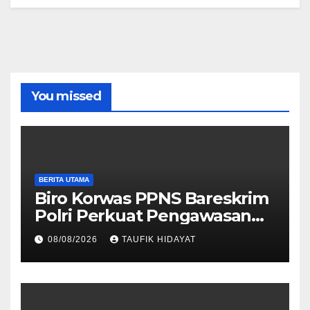
You missed
BERITA UTAMA
Biro Korwas PPNS Bareskrim
Polri Perkuat Pengawasan
untuk Dorong Penegakan
08/08/2026
TAUFIK HIDAYAT
Hukum yang Profesional