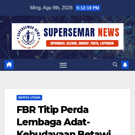
Skip
Ming. Agu 9th, 2026
5:12:20 PM
to
content
BERITA UTAMA
FBR Titip Perda
Lembaga Adat-
Kebudayaan Betawi