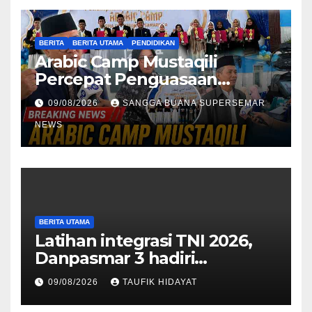
BERITA
BERITA UTAMA
PENDIDIKAN
Arabic Camp Mustaqili
Percepat Penguasaan
Bahasa Arab di SMA
09/08/2026
SANGGA BUANA SUPERSEMAR
NEWS
BERITA UTAMA
Latihan integrasi TNI 2026,
Danpasmar 3 hadiri
rangkaian Kehormatan Korps
09/08/2026
TAUFIK HIDAYAT
Marinir di Dabo Singkep