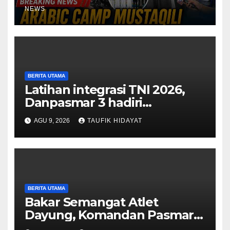
NEWS
BERITA UTAMA
Latihan integrasi TNI 2026,
Danpasmar 3 hadiri
rangkaian Kehormatan Korps
AGU 9, 2026
TAUFIK HIDAYAT
Marinir di Dabo Singkep
BERITA UTAMA
Bakar Semangat Atlet
Dayung, Komandan Pasmar 3
Berikan Motivasi dan