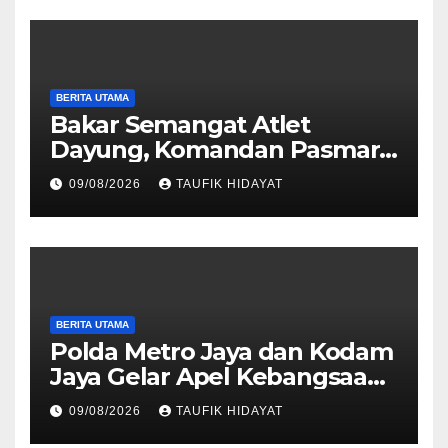
BERITA UTAMA
Bakar Semangat Atlet
Dayung, Komandan Pasmar
3 Berikan Motivasi dan
09/08/2026
TAUFIK HIDAYAT
Apresiasi
BERITA UTAMA
Polda Metro Jaya dan Kodam
Jaya Gelar Apel Kebangsaan
“Jaga Jakarta untuk
09/08/2026
TAUFIK HIDAYAT
Indonesia