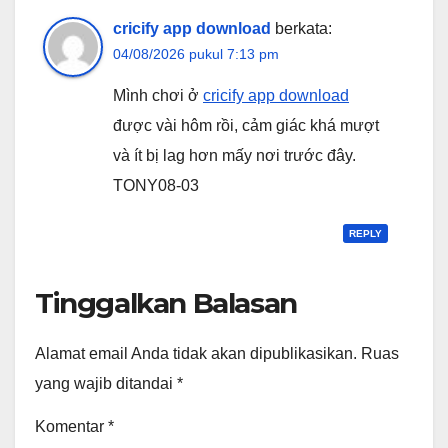
cricify app download
berkata:
04/08/2026 pukul 7:13 pm
Mình chơi ở
cricify app download
được vài hôm rồi, cảm giác khá mượt
và ít bị lag hơn mấy nơi trước đây.
TONY08-03
REPLY
Tinggalkan Balasan
Alamat email Anda tidak akan dipublikasikan.
Ruas
yang wajib ditandai
*
Komentar
*