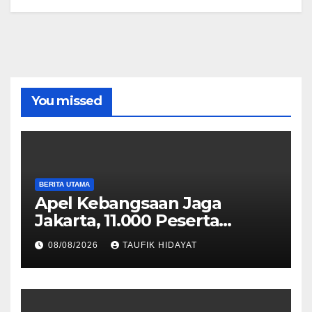
You missed
BERITA UTAMA
Apel Kebangsaan Jaga
Jakarta, 11.000 Peserta
Perkuat Komitmen Menjaga
08/08/2026
TAUFIK HIDAYAT
Ibu Kota