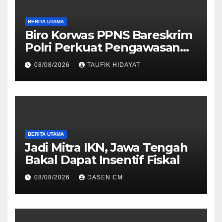
BERITA UTAMA
Biro Korwas PPNS Bareskrim
Polri Perkuat Pengawasan
untuk Dorong Penegakan
08/08/2026
TAUFIK HIDAYAT
Hukum yang Profesional
BERITA UTAMA
Jadi Mitra IKN, Jawa Tengah
Bakal Dapat Insentif Fiskal
08/08/2026
DASEN CM