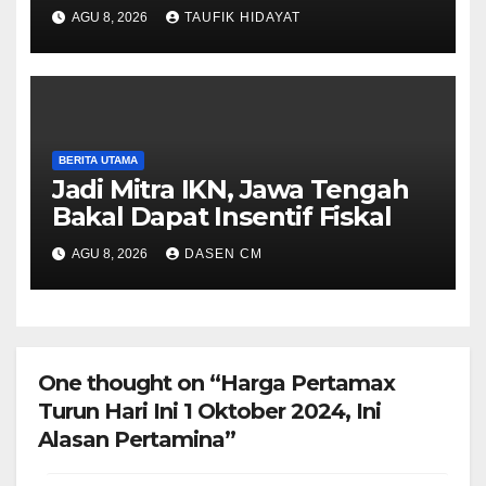
untuk Dorong Penegakan
AGU 8, 2026
TAUFIK HIDAYAT
Hukum yang Profesional
BERITA UTAMA
Jadi Mitra IKN, Jawa Tengah
Bakal Dapat Insentif Fiskal
AGU 8, 2026
DASEN CM
One thought on “Harga Pertamax
Turun Hari Ini 1 Oktober 2024, Ini
Alasan Pertamina”