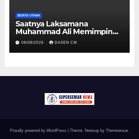
BERITA UTAMA
Saatnya Laksamana
Muhammad Ali Memimpin
TNI: Menjaga Keseimbangan
08/08/2026
DASEN CM
Politik dan Soliditas
Antarmatra
Proudly powered by WordPress
|
Theme: Newsup by
Themeansar
.