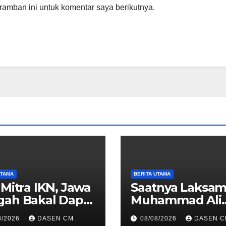
amban ini untuk komentar saya berikutnya.
UTAMA
BERITA UTAMA
 Mitra IKN, Jawa
Saatnya Laksa
gah Bakal Dapat
Muhammad Ali
ntif Fiskal
Memimpin TNI:
8/2026
DASEN CM
08/08/2026
DASEN C
Menjaga