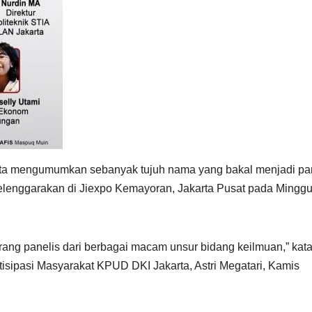
a mengumumkan sebanyak tujuh nama yang bakal menjadi pan
iselenggarakan di Jiexpo Kemayoran, Jakarta Pusat pada Mingg
rang panelis dari berbagai macam unsur bidang keilmuan,” kat
rtisipasi Masyarakat KPUD DKI Jakarta, Astri Megatari, Kamis