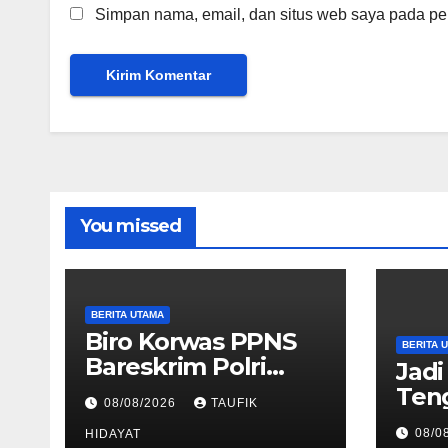
Simpan nama, email, dan situs web saya pada per
You missed
BERITA UTAMA
Biro Korwas PPNS
BERITA 
Bareskrim Polri
Jadi
Perkuat
Ten
08/08/2026
TAUFIK
Pengawasan untuk
Inse
08/0
Dorong Penegakan
HIDAYAT