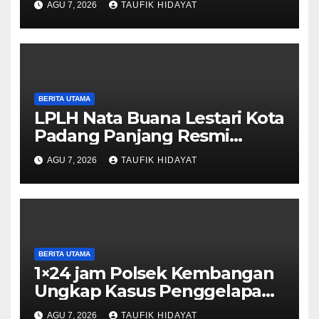
AGU 7, 2026
TAUFIK HIDAYAT
Manfaatkan untuk
Musyawarah dan Kegiatan
Sosial
BERITA UTAMA
LPLH Nata Buana Lestari Kota
Padang Panjang Resmi
Dilantik, Diharapkan Perkuat
AGU 7, 2026
TAUFIK HIDAYAT
Sinergi Pelestarian
Lingkungan
BERITA UTAMA
1×24 jam Polsek Kembangan
Ungkap Kasus Penggelapan
Motor Bermodus Kenalan di
AGU 7, 2026
TAUFIK HIDAYAT