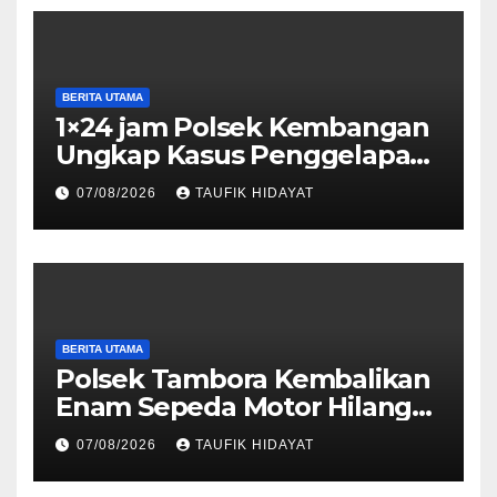
BERITA UTAMA
1×24 jam Polsek Kembangan
Ungkap Kasus Penggelapan
Motor Bermodus Kenalan di
07/08/2026
TAUFIK HIDAYAT
Aplikasi Kencan, Pelaku
Dibekuk di Ciputat
BERITA UTAMA
Polsek Tambora Kembalikan
Enam Sepeda Motor Hilang
kepada Pemilik, Wujud Nyata
07/08/2026
TAUFIK HIDAYAT
Pelayanan Presisi Polri