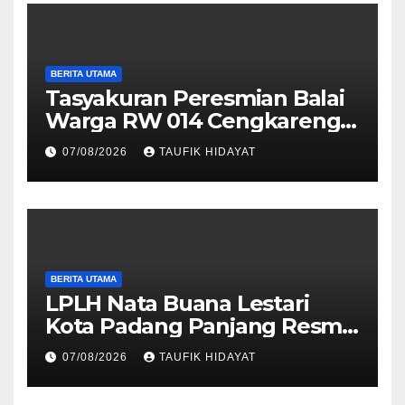
BERITA UTAMA
Tasyakuran Peresmian Balai
Warga RW 014 Cengkareng
Timur, Warga Didorong
07/08/2026
TAUFIK HIDAYAT
Manfaatkan untuk
Musyawarah dan Kegiatan
Sosial
BERITA UTAMA
LPLH Nata Buana Lestari
Kota Padang Panjang Resmi
Dilantik, Diharapkan Perkuat
07/08/2026
TAUFIK HIDAYAT
Sinergi Pelestarian
Lingkungan