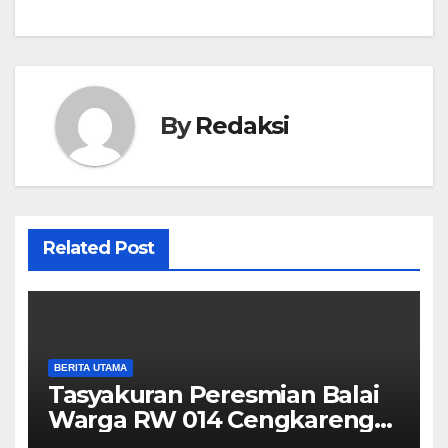
By
Redaksi
Related Post
BERITA UTAMA
Tasyakuran Peresmian Balai
Warga RW 014 Cengkareng
Timur, Warga Didorong