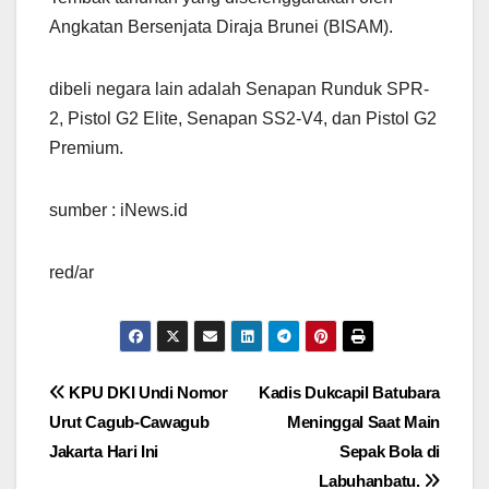
Angkatan Bersenjata Diraja Brunei (BISAM).
dibeli negara lain adalah Senapan Runduk SPR-
2, Pistol G2 Elite, Senapan SS2-V4, dan Pistol G2
Premium.
sumber : iNews.id
red/ar
Navigasi
KPU DKI Undi Nomor
Kadis Dukcapil Batubara
Urut Cagub-Cawagub
Meninggal Saat Main
pos
Jakarta Hari Ini
Sepak Bola di
Labuhanbatu.