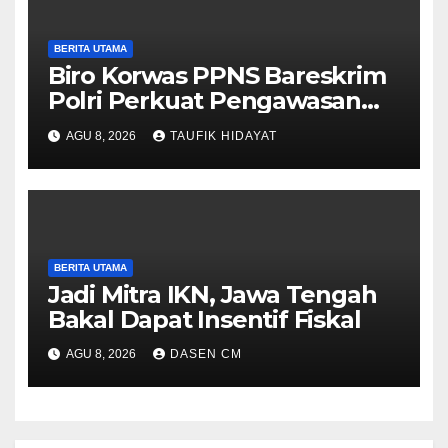
BERITA UTAMA
Biro Korwas PPNS Bareskrim
Polri Perkuat Pengawasan
untuk Dorong Penegakan
AGU 8, 2026
TAUFIK HIDAYAT
Hukum yang Profesional
BERITA UTAMA
Jadi Mitra IKN, Jawa Tengah
Bakal Dapat Insentif Fiskal
AGU 8, 2026
DASEN CM