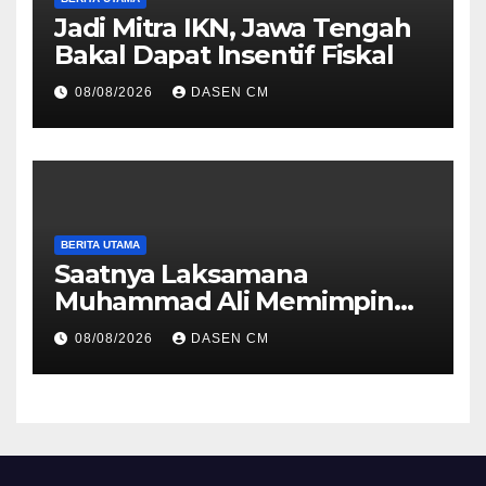
Jadi Mitra IKN, Jawa Tengah
Bakal Dapat Insentif Fiskal
08/08/2026
DASEN CM
BERITA UTAMA
Saatnya Laksamana
Muhammad Ali Memimpin
TNI: Menjaga Keseimbangan
08/08/2026
DASEN CM
Politik dan Soliditas
Antarmatra