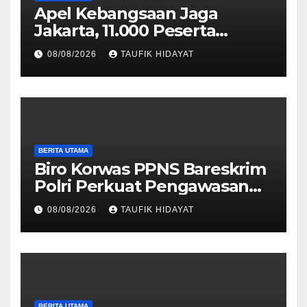
Apel Kebangsaan Jaga
Jakarta, 11.000 Peserta
Perkuat Komitmen Menjaga
08/08/2026
TAUFIK HIDAYAT
Ibu Kota
BERITA UTAMA
Biro Korwas PPNS Bareskrim
Polri Perkuat Pengawasan
untuk Dorong Penegakan
08/08/2026
TAUFIK HIDAYAT
Hukum yang Profesional
BERITA UTAMA