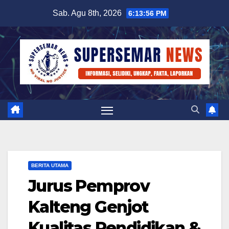
Skip
Sab. Agu 8th, 2026
6:13:57 PM
to
content
BERITA UTAMA
Jurus Pemprov
Kalteng Genjot
Kualitas Pendidikan &