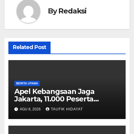
By
Redaksi
Related Post
BERITA UTAMA
Apel Kebangsaan Jaga
Jakarta, 11.000 Peserta
Perkuat Komitmen Menjaga
AGU 8, 2026
TAUFIK HIDAYAT
Ibu Kota