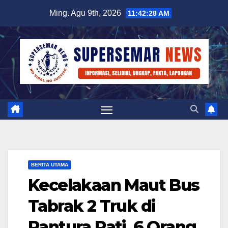
Skip
Ming. Agu 9th, 2026
11:42:29 AM
to
content
BERITA UTAMA
Kecelakaan Maut Bus
Tabrak 2 Truk di
Pantura Pati, 6 Orang