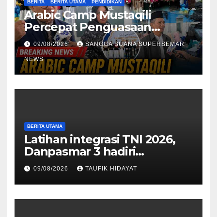
BERITA
BERITA UTAMA
PENDIDIKAN
Arabic Camp Mustaqili
Percepat Penguasaan
Bahasa Arab di SMA
09/08/2026
SANGGA BUANA SUPERSEMAR
NEWS
BERITA UTAMA
Latihan integrasi TNI 2026,
Danpasmar 3 hadiri
rangkaian Kehormatan Korps
09/08/2026
TAUFIK HIDAYAT
Marinir di Dabo Singkep