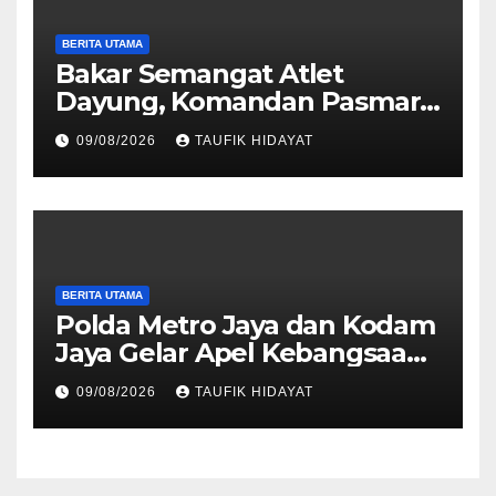
BERITA UTAMA
Bakar Semangat Atlet
Dayung, Komandan Pasmar
3 Berikan Motivasi dan
09/08/2026
TAUFIK HIDAYAT
Apresiasi
BERITA UTAMA
Polda Metro Jaya dan Kodam
Jaya Gelar Apel Kebangsaan
“Jaga Jakarta untuk
09/08/2026
TAUFIK HIDAYAT
Indonesia