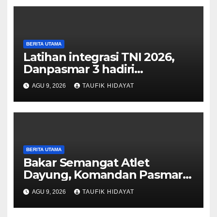
BERITA UTAMA
Latihan integrasi TNI 2026,
Danpasmar 3 hadiri
rangkaian Kehormatan Korps
AGU 9, 2026
TAUFIK HIDAYAT
Marinir di Dabo Singkep
BERITA UTAMA
Bakar Semangat Atlet
Dayung, Komandan Pasmar 3
Berikan Motivasi dan
AGU 9, 2026
TAUFIK HIDAYAT
Apresiasi