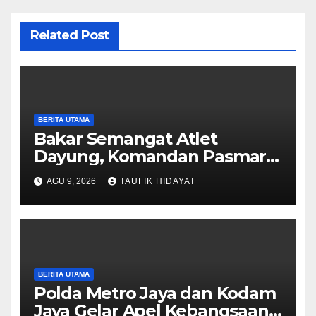
Related Post
BERITA UTAMA
Bakar Semangat Atlet
Dayung, Komandan Pasmar 3
Berikan Motivasi dan
AGU 9, 2026
TAUFIK HIDAYAT
Apresiasi
BERITA UTAMA
Polda Metro Jaya dan Kodam
Jaya Gelar Apel Kebangsaan