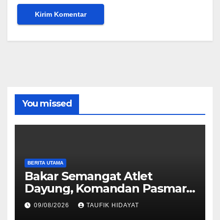
You missed
BERITA UTAMA
Bakar Semangat Atlet
Dayung, Komandan Pasmar
3 Berikan Motivasi dan
09/08/2026
TAUFIK HIDAYAT
Apresiasi