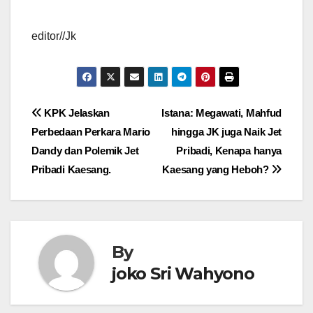
editor//Jk
Navigasi
KPK Jelaskan
Istana: Megawati, Mahfud
Perbedaan Perkara Mario
hingga JK juga Naik Jet
pos
Dandy dan Polemik Jet
Pribadi, Kenapa hanya
Pribadi Kaesang.
Kaesang yang Heboh?
By
joko Sri Wahyono