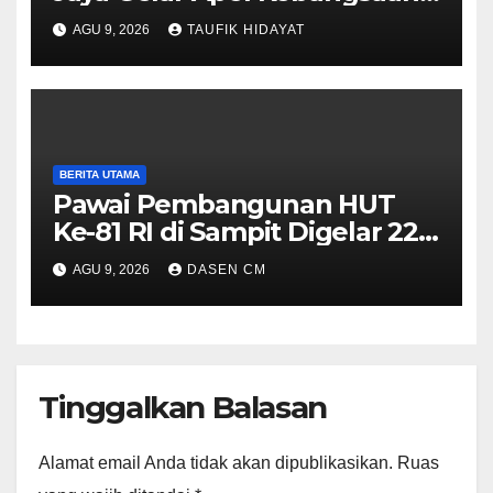
“Jaga Jakarta untuk
AGU 9, 2026
TAUFIK HIDAYAT
Indonesia
BERITA UTAMA
Pawai Pembangunan HUT
Ke-81 RI di Sampit Digelar 22
Agustus 2026, Ini Rute dan
AGU 9, 2026
DASEN CM
Cara Daftarnya
Tinggalkan Balasan
Alamat email Anda tidak akan dipublikasikan.
Ruas