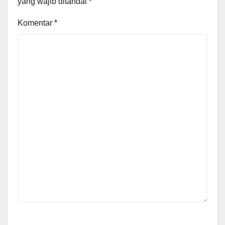
yang wajib ditandai
*
Komentar
*