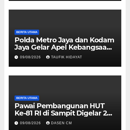
BERITA UTAMA
Polda Metro Jaya dan Kodam
Jaya Gelar Apel Kebangsaan
“Jaga Jakarta untuk
09/08/2026
TAUFIK HIDAYAT
Indonesia
BERITA UTAMA
Pawai Pembangunan HUT
Ke-81 RI di Sampit Digelar 22
Agustus 2026, Ini Rute dan
09/08/2026
DASEN CM
Cara Daftarnya