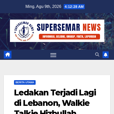
Skip
Ming. Agu 9th, 2026
4:12:29 AM
to
content
BERITA UTAMA
Ledakan Terjadi Lagi
di Lebanon, Walkie
Talkie Hizbullah