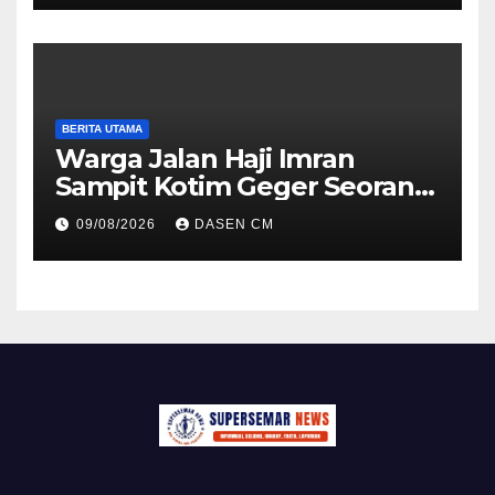
BERITA UTAMA
Warga Jalan Haji Imran
Sampit Kotim Geger Seorang
Perempuan Sempat Naik
09/08/2026
DASEN CM
Menara Pemancar TVRI