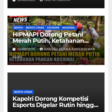
10/08/2026
TAUFIK HIDAYAT
Natuna
BERITA
BERITA UTAMA
EKONOMI
NASIONAL
HIPMAPI Dorong Petani
Merah Putih, Ketahanan
Pangan Nasional
10/08/2026
SANGGA BUANA SUPERSEMAR
NEWS
BERITA UTAMA
Kapolri Dorong Kompetisi
Esports Digelar Rutin hingga
Tingkat Polsek