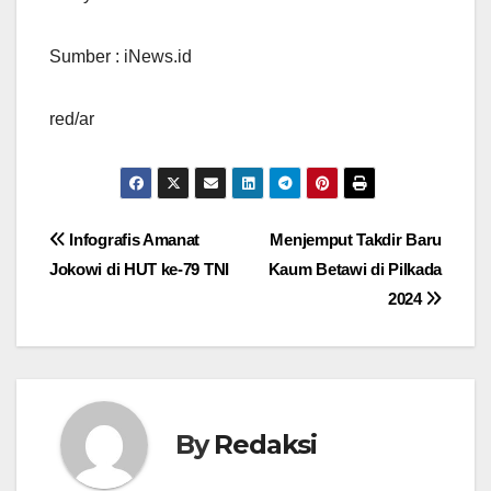
Sumber : iNews.id
red/ar
Navigasi
Infografis Amanat
Menjemput Takdir Baru
Jokowi di HUT ke-79 TNI
Kaum Betawi di Pilkada
pos
2024
By
Redaksi