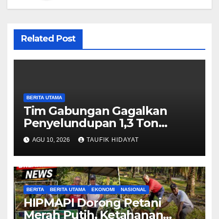
Related Post
BERITA UTAMA
Tim Gabungan Gagalkan
Penyelundupan 1,3 Ton
Ketamine HCL di Perairan
AGU 10, 2026
TAUFIK HIDAYAT
Natuna
BERITA
BERITA UTAMA
EKONOMI
NASIONAL
HIPMAPI Dorong Petani
Merah Putih, Ketahanan