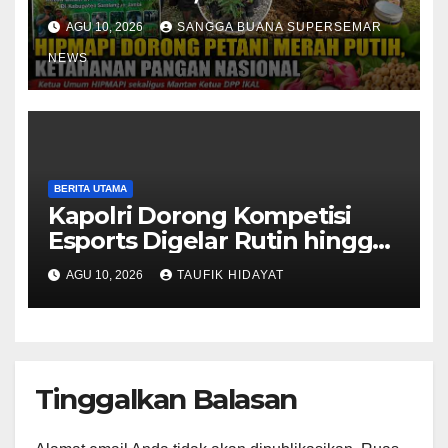
Pangan Nasional
AGU 10, 2026
SANGGA BUANA SUPERSEMAR
NEWS
BERITA UTAMA
Kapolri Dorong Kompetisi
Esports Digelar Rutin hingga
Tingkat Polsek
AGU 10, 2026
TAUFIK HIDAYAT
Tinggalkan Balasan