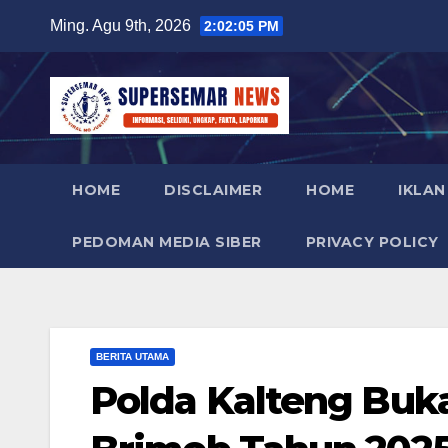
Skip
Ming. Agu 9th, 2026
2:02:07 PM
to
content
HOME
DISCLAIMER
HOME
IKLAN
PEDOMAN MEDIA SIBER
PRIVACY POLICY
BERITA UTAMA
Polda Kalteng Buk