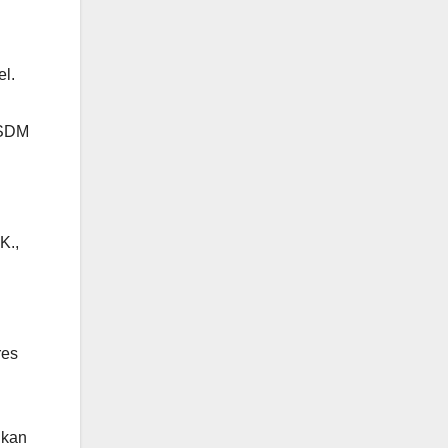
l.
 SDM
K.,
res
ikan