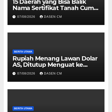
15 Daerah yang Bisa Balik
Nama Sertifikat Tanah Cuma
10 Hari, Cek Syarat dan
07/08/2026
DASEN CM
Caranya
BERITA UTAMA
Rupiah Menang Lawan Dolar
AS, Ditutup Menguat ke
Rp17.910
07/08/2026
DASEN CM
BERITA UTAMA