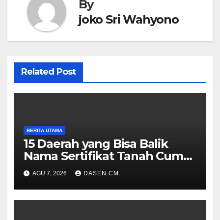
By
joko Sri Wahyono
Related Post
BERITA UTAMA
15 Daerah yang Bisa Balik
Nama Sertifikat Tanah Cuma
10 Hari, Cek Syarat dan
AGU 7, 2026
DASEN CM
Caranya