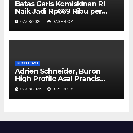
Batas Garis Kemiskinan RI
Naik Jadi Rp669 Ribu per
Orang per Bulan
07/08/2026
DASEN CM
BERITA UTAMA
Adrien Schneider, Buron
High Profile Asal Prancis
Ditangkap di Jakarta
07/08/2026
DASEN CM