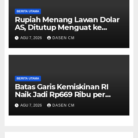
BERITA UTAMA
Rupiah Menang Lawan Dolar
AS, Ditutup Menguat ke
Rp17.910
AGU 7, 2026
DASEN CM
BERITA UTAMA
Batas Garis Kemiskinan RI
Naik Jadi Rp669 Ribu per
Orang per Bulan
AGU 7, 2026
DASEN CM