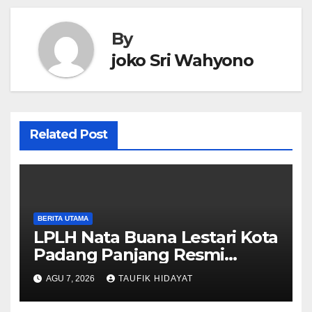
By
joko Sri Wahyono
Related Post
BERITA UTAMA
LPLH Nata Buana Lestari Kota
Padang Panjang Resmi
Dilantik, Diharapkan Perkuat
AGU 7, 2026
TAUFIK HIDAYAT
Sinergi Pelestarian
Lingkungan