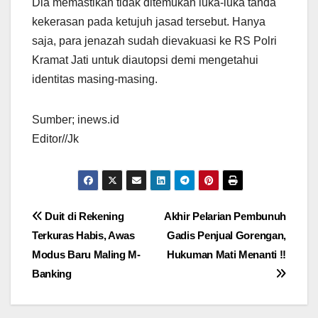
Dia memastikan tidak ditemukan luka-luka tanda
kekerasan pada ketujuh jasad tersebut. Hanya
saja, para jenazah sudah dievakuasi ke RS Polri
Kramat Jati untuk diautopsi demi mengetahui
identitas masing-masing.
Sumber; inews.id
Editor//Jk
Navigasi
Duit di Rekening
Akhir Pelarian Pembunuh
Terkuras Habis, Awas
Gadis Penjual Gorengan,
pos
Modus Baru Maling M-
Hukuman Mati Menanti !!
Banking