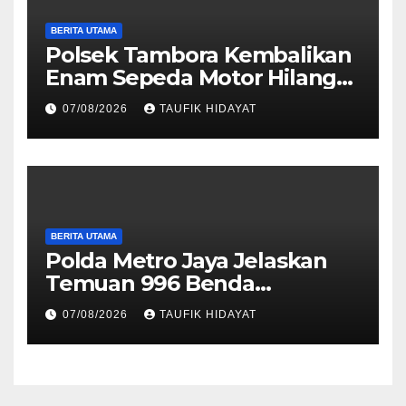
BERITA UTAMA
Polsek Tambora Kembalikan
Enam Sepeda Motor Hilang
kepada Pemilik, Wujud Nyata
07/08/2026
TAUFIK HIDAYAT
Pelayanan Presisi Polri
BERITA UTAMA
Polda Metro Jaya Jelaskan
Temuan 996 Benda
Menyerupai Senjata di
07/08/2026
TAUFIK HIDAYAT
Yayasan Jaksel