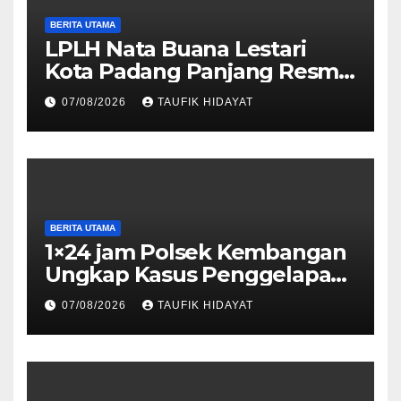
BERITA UTAMA
LPLH Nata Buana Lestari
Kota Padang Panjang Resmi
Dilantik, Diharapkan Perkuat
07/08/2026
TAUFIK HIDAYAT
Sinergi Pelestarian
Lingkungan
BERITA UTAMA
1×24 jam Polsek Kembangan
Ungkap Kasus Penggelapan
Motor Bermodus Kenalan di
07/08/2026
TAUFIK HIDAYAT
Aplikasi Kencan, Pelaku
Dibekuk di Ciputat