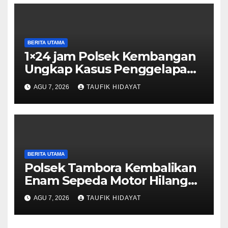
BERITA UTAMA
1×24 jam Polsek Kembangan
Ungkap Kasus Penggelapan
Motor Bermodus Kenalan di
AGU 7, 2026
TAUFIK HIDAYAT
Aplikasi Kencan, Pelaku
Dibekuk di Ciputat
BERITA UTAMA
Polsek Tambora Kembalikan
Enam Sepeda Motor Hilang
kepada Pemilik, Wujud Nyata
AGU 7, 2026
TAUFIK HIDAYAT
Pelayanan Presisi Polri