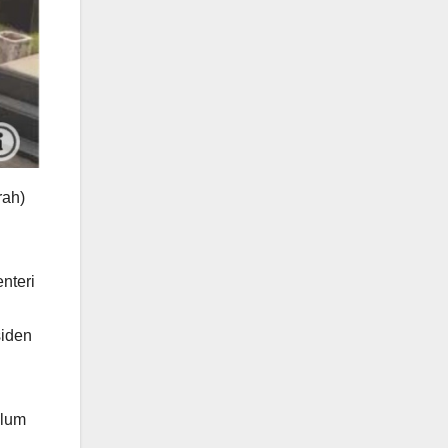
rah)
nteri
siden
elum