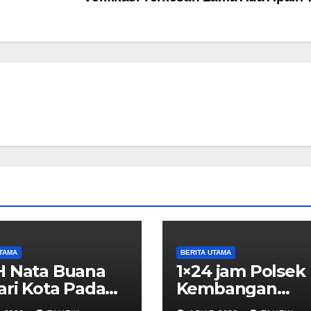
UTAMA
BERITA UTAMA
H Nata Buana
1×24 jam Polsek
ari Kota Padang
Kembangan
jang Resmi
Ungkap Kasus