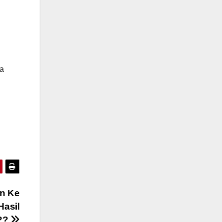
sa
an Ke
Hasil
???