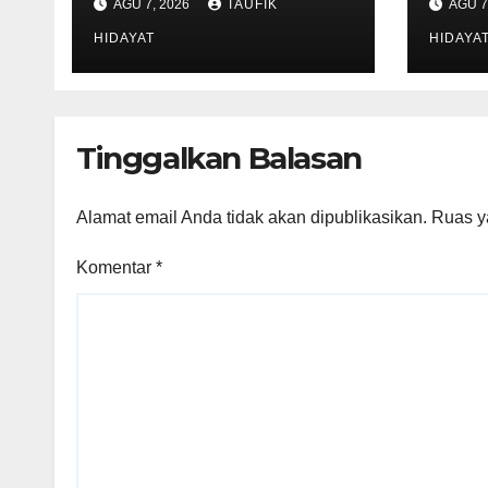
AGU 7, 2026
TAUFIK
AGU 7
Cengkareng Timur,
Dilan
Warga Didorong
HIDAYAT
Dih
HIDAYA
Manfaatkan untuk
Perk
Musyawarah dan
Pele
Kegiatan Sosial
Lin
Tinggalkan Balasan
Alamat email Anda tidak akan dipublikasikan.
Ruas y
Komentar
*