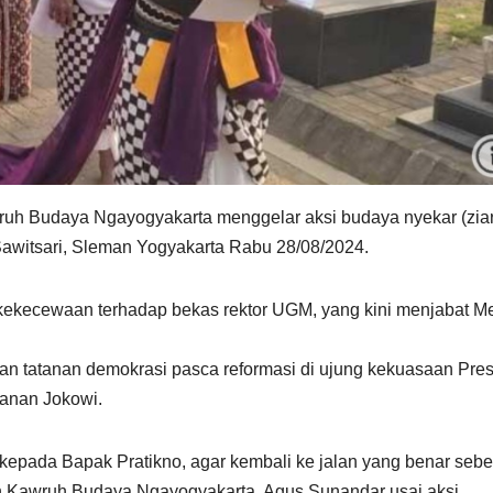
uh Budaya Ngayogyakarta menggelar aksi budaya nyekar (zia
witsari, Sleman Yogyakarta Rabu 28/08/2024.
kekecewaan terhadap bekas rektor UGM, yang kini menjabat Me
uan tatanan demokrasi pasca reformasi di ujung kekuasaan Pre
kanan Jokowi.
 kepada Bapak Pratikno, agar kembali ke jalan yang benar seb
n Kawruh Budaya Ngayogyakarta, Agus Sunandar usai aksi.