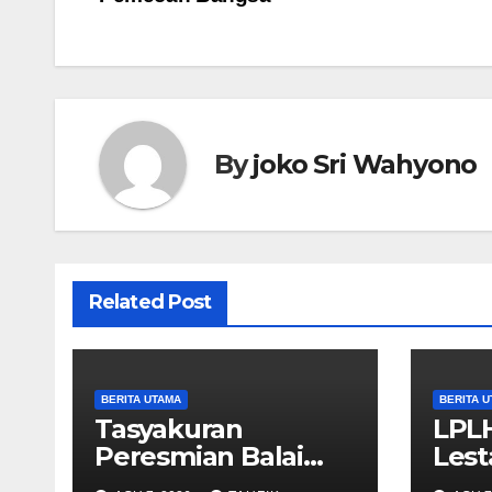
By
joko Sri Wahyono
Related Post
BERITA UTAMA
BERITA 
Tasyakuran
LPL
Peresmian Balai
Lest
Warga RW 014
Pan