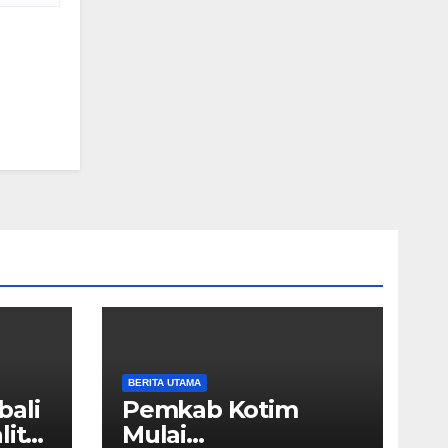
BERITA UTAMA
ali
Pemkab Kotim
litas
Mulai