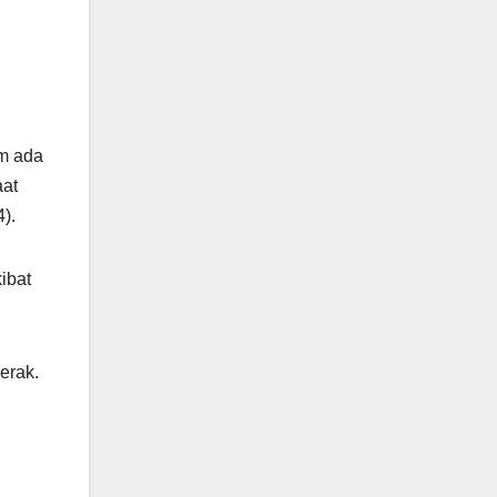
am ada
aat
).
ibat
erak.