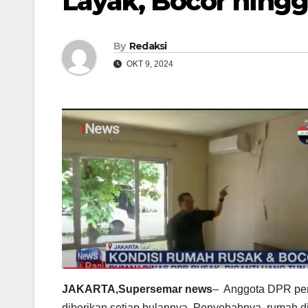
Layak, Bocor hingg
By
Redaksi
OKT 9, 2024
JAKARTA,Supersemar news
– Anggota DPR pe
diberikan setiap bulannya. Penyebabnya, rumah dina