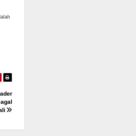
dalah
Kader
Gagal
ali