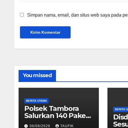
Simpan nama, email, dan situs web saya pada per
You missed
BERITA UTAMA
Polsek Tambora
BERITA 
Salurkan 140 Paket
Disd
Bansos untuk
Sesu
06/08/2026
TAUFIK