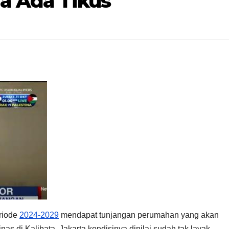
a Ada Tikus
riode
2024-2029
mendapat tunjangan perumahan yang akan
s di Kalibata, Jakarta kondisinya dinilai sudah tak layak.