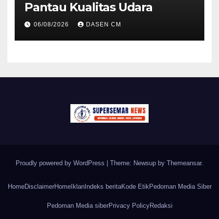
Pantau Kualitas Udara
06/08/2026
DASEN CM
Proudly powered by WordPress
|
Theme: Newsup by
Themeansar
.
Home
Disclaimer
Home
Iklan
Indeks berita
Kode Etik
Pedoman Media Siber
Pedoman Media siber
Privacy Policy
Redaksi