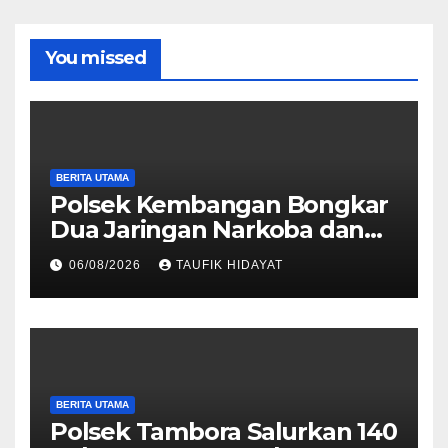
You missed
BERITA UTAMA
Polsek Kembangan Bongkar
Dua Jaringan Narkoba dan
Obat Keras, Sita Puluhan
06/08/2026
TAUFIK HIDAYAT
Ribu Pil, 1,1 Kg Sabu hingga
Vape Etomidate
BERITA UTAMA
Polsek Tambora Salurkan 140