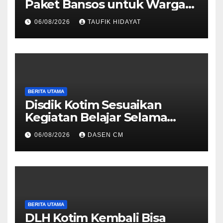
Paket Bansos untuk Warga
Slum Area, Wujud
06/08/2026
TAUFIK HIDAYAT
Kepedulian Sambut HUT ke-
81 RI
BERITA UTAMA
Disdik Kotim Sesuaikan
Kegiatan Belajar Selama
Musim Kemarau
06/08/2026
DASEN CM
BERITA UTAMA
DLH Kotim Kembali Bisa