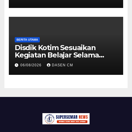
Kepedulian Sambut HUT ke-
81 RI
BERITA UTAMA
Disdik Kotim Sesuaikan
Kegiatan Belajar Selama
Musim Kemarau
06/08/2026
DASEN CM