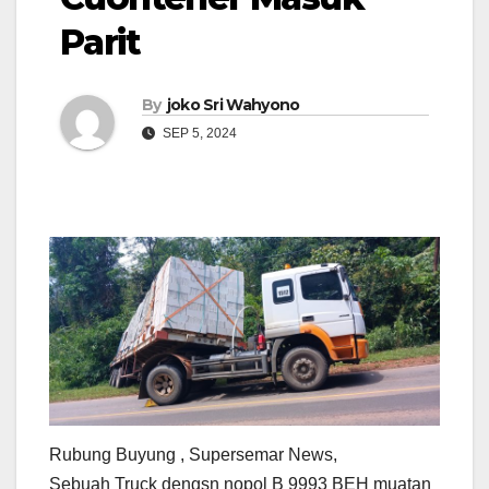
Parit
By
joko Sri Wahyono
SEP 5, 2024
Rubung Buyung , Supersemar News,
Sebuah Truck dengsn nopol B 9993 BEH muatan