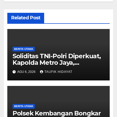
Related Post
BERITA UTAMA
Soliditas TNI-Polri Diperkuat,
Kapolda Metro Jaya,
Pangdam Jaya, dan
AGU 6, 2026
TAUFIK HIDAYAT
Dankorbrimob Jalin
Silaturahmi
BERITA UTAMA
Polsek Kembangan Bongkar