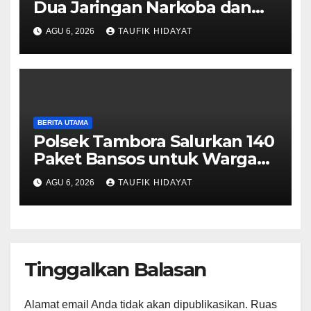
Dua Jaringan Narkoba dan
Obat Keras, Sita Puluhan Ribu
AGU 6, 2026
TAUFIK HIDAYAT
Pil, 1,1 Kg Sabu hingga Vape
Etomidate
BERITA UTAMA
Polsek Tambora Salurkan 140
Paket Bansos untuk Warga
Slum Area, Wujud
AGU 6, 2026
TAUFIK HIDAYAT
Kepedulian Sambut HUT ke-
81 RI
Tinggalkan Balasan
Alamat email Anda tidak akan dipublikasikan.
Ruas