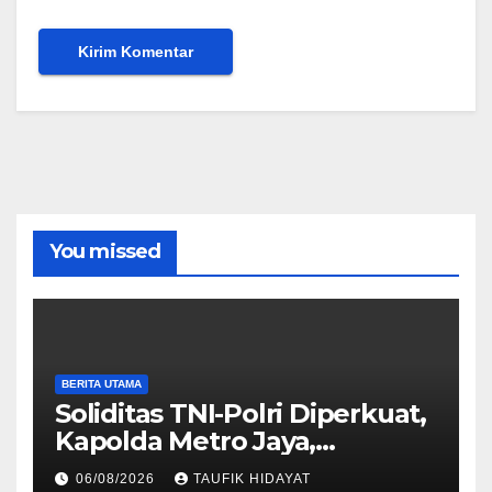
You missed
BERITA UTAMA
Soliditas TNI-Polri Diperkuat,
Kapolda Metro Jaya,
Pangdam Jaya, dan
06/08/2026
TAUFIK HIDAYAT