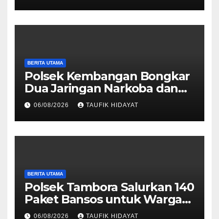
Dankorbrimob Jalin
Silaturahmi
BERITA UTAMA
Polsek Kembangan Bongkar
Dua Jaringan Narkoba dan
Obat Keras, Sita Puluhan
06/08/2026
TAUFIK HIDAYAT
Ribu Pil, 1,1 Kg Sabu hingga
Vape Etomidate
BERITA UTAMA
Polsek Tambora Salurkan 140
Paket Bansos untuk Warga
Slum Area, Wujud
06/08/2026
TAUFIK HIDAYAT