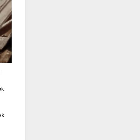
i
ak
ek