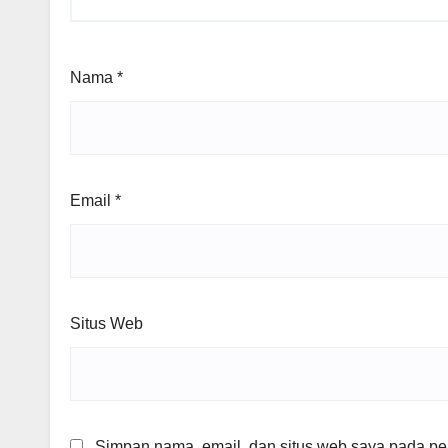
Nama
*
Email
*
Situs Web
Simpan nama, email, dan situs web saya pada per