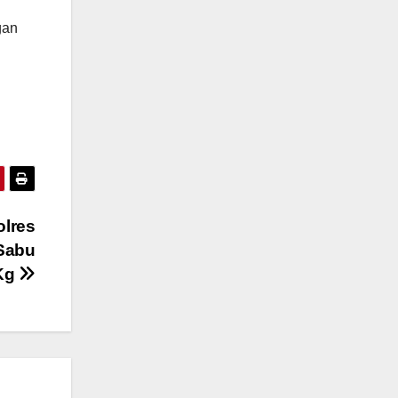
gan
olres
Sabu
 Kg