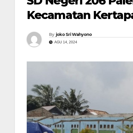
SD Negeri 206 Pa
Kecamatan Kertapa
By
joko Sri Wahyono
AGU 14, 2024