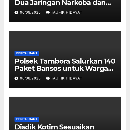
Dua Jaringan Narkoba dan
Obat Keras, Sita Puluhan
06/08/2026
TAUFIK HIDAYAT
Ribu Pil, 1,1 Kg Sabu hingga
Vape Etomidate
BERITA UTAMA
Polsek Tambora Salurkan 140
Paket Bansos untuk Warga
Slum Area, Wujud
06/08/2026
TAUFIK HIDAYAT
Kepedulian Sambut HUT ke-
81 RI
BERITA UTAMA
Disdik Kotim Sesuaikan