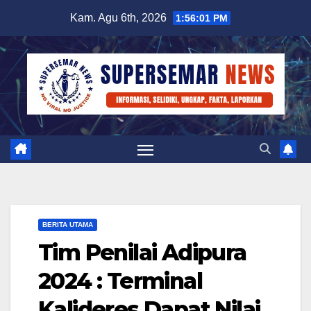
Skip
Kam. Agu 6th, 2026
1:56:01 PM
to
content
BERITA UTAMA
Tim Penilai Adipura
2024 : Terminal
Kalideres Dapat Nilai