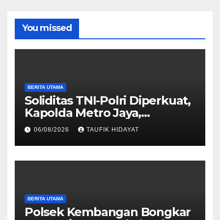
You missed
BERITA UTAMA
Soliditas TNI-Polri Diperkuat,
Kapolda Metro Jaya,
Pangdam Jaya, dan
06/08/2026
TAUFIK HIDAYAT
Dankorbrimob Jalin
Silaturahmi
BERITA UTAMA
Polsek Kembangan Bongkar