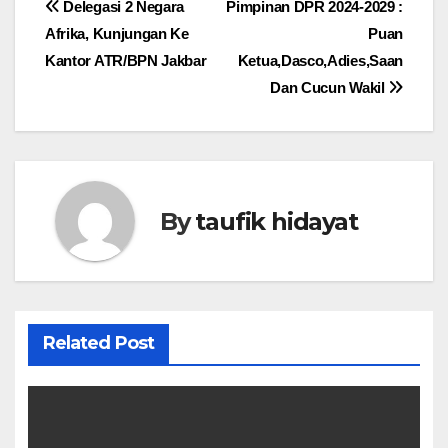
Navigasi
Delegasi 2 Negara
Pimpinan DPR 2024-2029 :
Afrika, Kunjungan Ke
Puan
pos
Kantor ATR/BPN Jakbar
Ketua,Dasco,Adies,Saan
Dan Cucun Wakil
By
taufik hidayat
Related Post