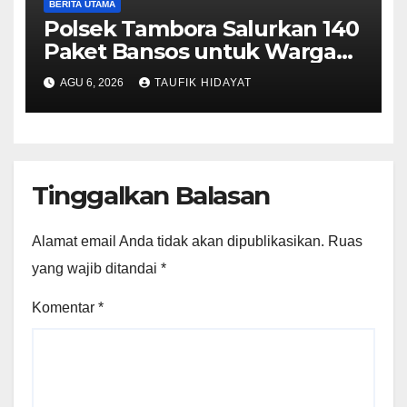
BERITA UTAMA
Polsek Tambora Salurkan 140
Paket Bansos untuk Warga
Slum Area, Wujud
AGU 6, 2026
TAUFIK HIDAYAT
Kepedulian Sambut HUT ke-
81 RI
Tinggalkan Balasan
Alamat email Anda tidak akan dipublikasikan.
Ruas
yang wajib ditandai
*
Komentar
*