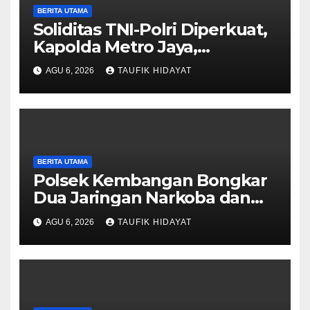
BERITA UTAMA
Soliditas TNI-Polri Diperkuat,
Kapolda Metro Jaya,
Pangdam Jaya, dan
AGU 6, 2026
TAUFIK HIDAYAT
Dankorbrimob Jalin
Silaturahmi
BERITA UTAMA
Polsek Kembangan Bongkar
Dua Jaringan Narkoba dan
Obat Keras, Sita Puluhan Ribu
AGU 6, 2026
TAUFIK HIDAYAT
Pil, 1,1 Kg Sabu hingga Vape
Etomidate