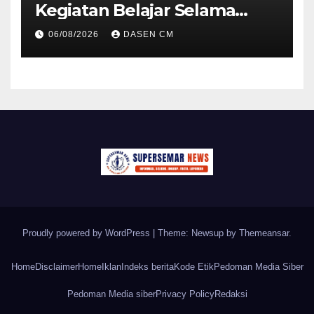
Kegiatan Belajar Selama
Musim Kemarau
06/08/2026
DASEN CM
Proudly powered by WordPress
|
Theme: Newsup by
Themeansar
.
Home
Disclaimer
Home
Iklan
Indeks berita
Kode Etik
Pedoman Media Siber
Pedoman Media siber
Privacy Policy
Redaksi