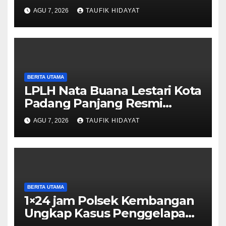
Timur, Warga Didorong
AGU 7, 2026
TAUFIK HIDAYAT
Manfaatkan untuk
Musyawarah dan Kegiatan
Sosial
BERITA UTAMA
LPLH Nata Buana Lestari Kota
Padang Panjang Resmi
Dilantik, Diharapkan Perkuat
AGU 7, 2026
TAUFIK HIDAYAT
Sinergi Pelestarian
Lingkungan
BERITA UTAMA
1×24 jam Polsek Kembangan
Ungkap Kasus Penggelapan
Motor Bermodus Kenalan di