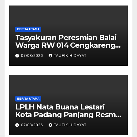
BERITA UTAMA
Tasyakuran Peresmian Balai
Warga RW 014 Cengkareng
Timur, Warga Didorong
07/08/2026
TAUFIK HIDAYAT
Manfaatkan untuk
Musyawarah dan Kegiatan
Sosial
BERITA UTAMA
LPLH Nata Buana Lestari
Kota Padang Panjang Resmi
Dilantik, Diharapkan Perkuat
07/08/2026
TAUFIK HIDAYAT
Sinergi Pelestarian