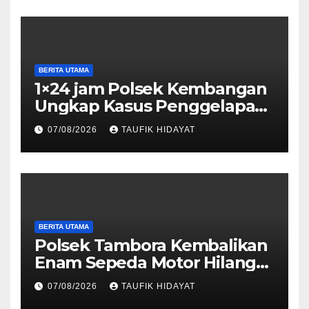
Lingkungan
BERITA UTAMA
1×24 jam Polsek Kembangan
Ungkap Kasus Penggelapan
Motor Bermodus Kenalan di
07/08/2026
TAUFIK HIDAYAT
Aplikasi Kencan, Pelaku
Dibekuk di Ciputat
BERITA UTAMA
Polsek Tambora Kembalikan
Enam Sepeda Motor Hilang
kepada Pemilik, Wujud Nyata
07/08/2026
TAUFIK HIDAYAT
Pelayanan Presisi Polri