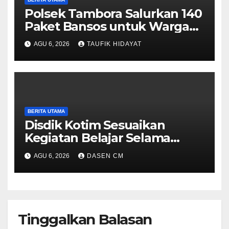
Polsek Tambora Salurkan 140
Paket Bansos untuk Warga
Slum Area, Wujud
AGU 6, 2026
TAUFIK HIDAYAT
Kepedulian Sambut HUT ke-
81 RI
BERITA UTAMA
Disdik Kotim Sesuaikan
Kegiatan Belajar Selama
Musim Kemarau
AGU 6, 2026
DASEN CM
Tinggalkan Balasan