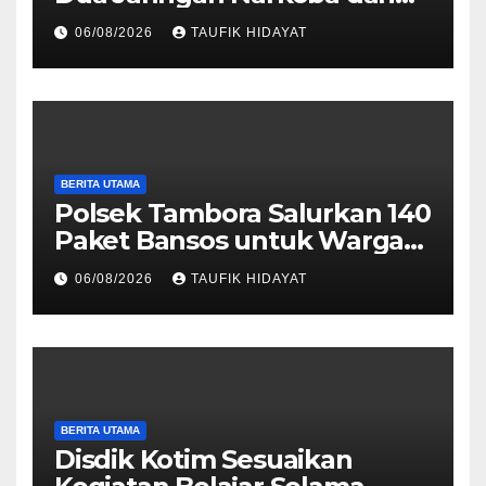
Obat Keras, Sita Puluhan
06/08/2026
TAUFIK HIDAYAT
Ribu Pil, 1,1 Kg Sabu hingga
Vape Etomidate
BERITA UTAMA
Polsek Tambora Salurkan 140
Paket Bansos untuk Warga
Slum Area, Wujud
06/08/2026
TAUFIK HIDAYAT
Kepedulian Sambut HUT ke-
81 RI
BERITA UTAMA
Disdik Kotim Sesuaikan