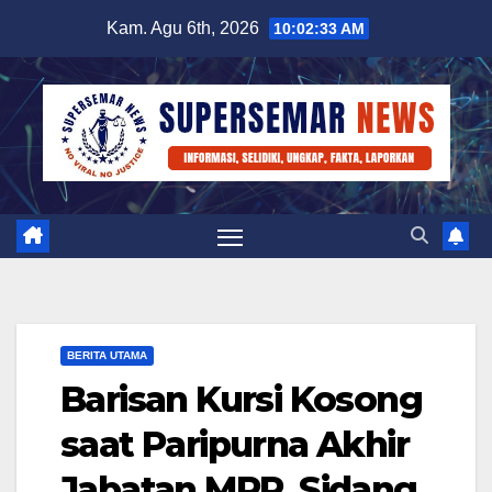
Skip
Kam. Agu 6th, 2026
10:02:34 AM
to
content
BERITA UTAMA
Barisan Kursi Kosong
saat Paripurna Akhir
Jabatan MPR, Sidang