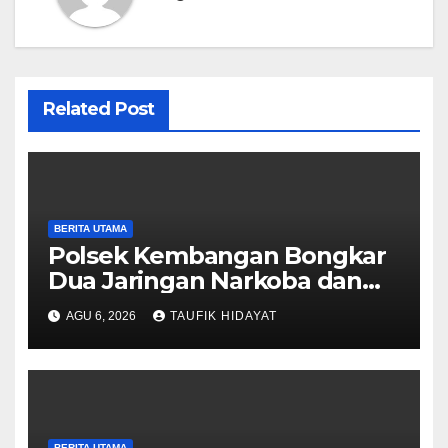
Related Post
BERITA UTAMA
Polsek Kembangan Bongkar
Dua Jaringan Narkoba dan
Obat Keras, Sita Puluhan Ribu
AGU 6, 2026
TAUFIK HIDAYAT
Pil, 1,1 Kg Sabu hingga Vape
Etomidate
BERITA UTAMA