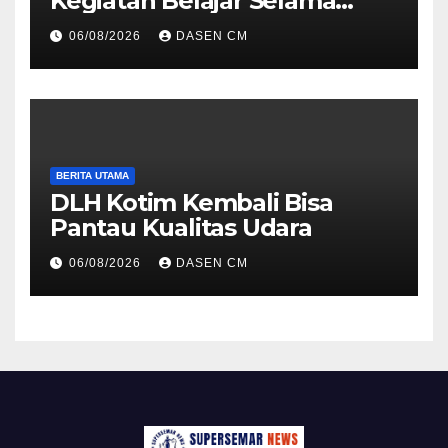
Kegiatan Belajar Selama
Musim Kemarau
06/08/2026
DASEN CM
BERITA UTAMA
DLH Kotim Kembali Bisa
Pantau Kualitas Udara
06/08/2026
DASEN CM