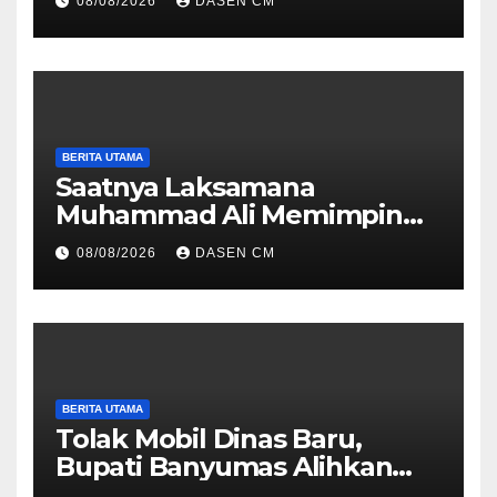
08/08/2026
DASEN CM
BERITA UTAMA
Saatnya Laksamana
Muhammad Ali Memimpin
TNI: Menjaga Keseimbangan
08/08/2026
DASEN CM
Politik dan Soliditas
Antarmatra
BERITA UTAMA
Tolak Mobil Dinas Baru,
Bupati Banyumas Alihkan
Anggaran Rp 1,7 Miliar untuk