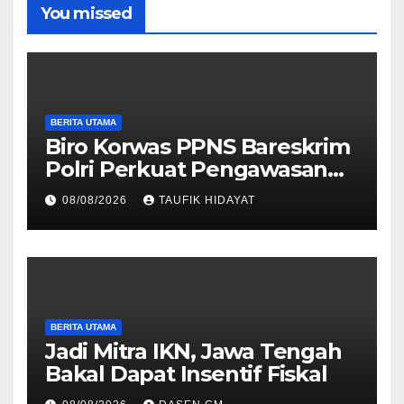
You missed
BERITA UTAMA
Biro Korwas PPNS Bareskrim
Polri Perkuat Pengawasan
untuk Dorong Penegakan
08/08/2026
TAUFIK HIDAYAT
Hukum yang Profesional
BERITA UTAMA
Jadi Mitra IKN, Jawa Tengah
Bakal Dapat Insentif Fiskal