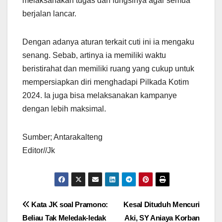
melaksanakan tugas dan fungsinya agar semua
berjalan lancar.
Dengan adanya aturan terkait cuti ini ia mengaku
senang. Sebab, artinya ia memiliki waktu
beristirahat dan memiliki ruang yang cukup untuk
mempersiapkan diri menghadapi Pilkada Kotim
2024. Ia juga bisa melaksanakan kampanye
dengan lebih maksimal.
Sumber; Antarakalteng
Editor//Jk
Navigasi
Kata JK soal Pramono:
Kesal Dituduh Mencuri
Beliau Tak Meledak-ledak
Aki, SY Aniaya Korban