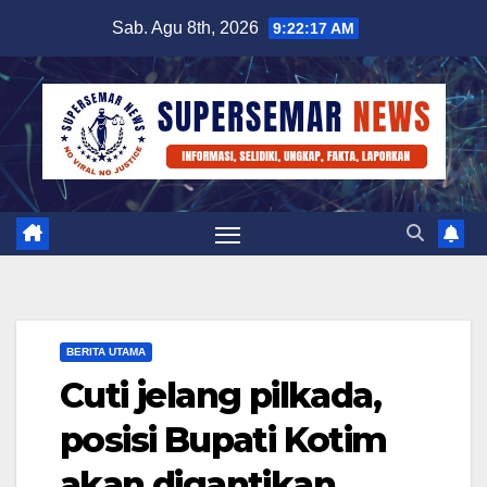
Skip
Sab. Agu 8th, 2026
9:22:18 AM
to
content
BERITA UTAMA
Cuti jelang pilkada,
posisi Bupati Kotim
akan digantikan