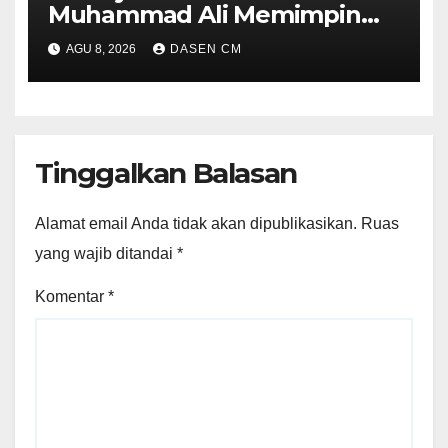
Muhammad Ali Memimpin
TNI: Menjaga Keseimbangan
AGU 8, 2026
DASEN CM
Politik dan Soliditas
Antarmatra
Tinggalkan Balasan
Alamat email Anda tidak akan dipublikasikan.
Ruas
yang wajib ditandai
*
Komentar
*