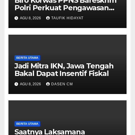
Biro Korwas PPNS Bareskrim
Polri Perkuat Pengawasan
untuk Dorong Penegakan
AGU 8, 2026
TAUFIK HIDAYAT
Hukum yang Profesional
BERITA UTAMA
Jadi Mitra IKN, Jawa Tengah
Bakal Dapat Insentif Fiskal
AGU 8, 2026
DASEN CM
BERITA UTAMA
Saatnya Laksamana