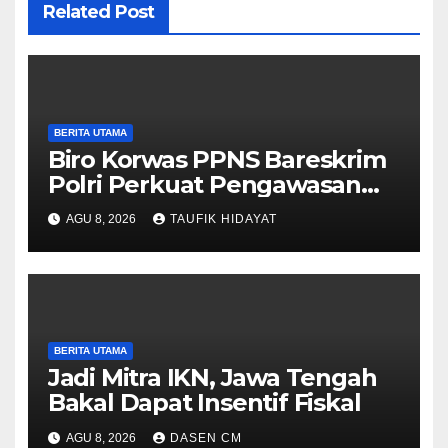
Related Post
BERITA UTAMA
Biro Korwas PPNS Bareskrim
Polri Perkuat Pengawasan
untuk Dorong Penegakan
AGU 8, 2026
TAUFIK HIDAYAT
Hukum yang Profesional
BERITA UTAMA
Jadi Mitra IKN, Jawa Tengah
Bakal Dapat Insentif Fiskal
AGU 8, 2026
DASEN CM