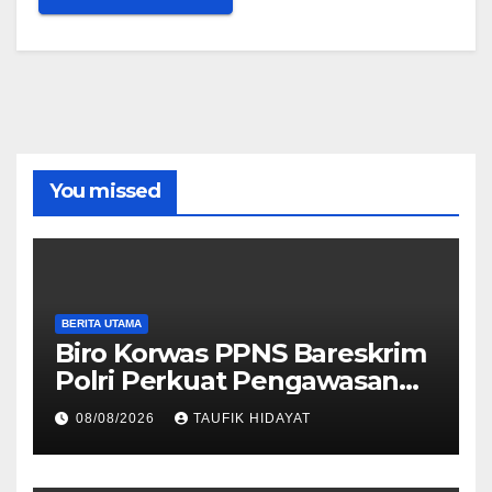
You missed
BERITA UTAMA
Biro Korwas PPNS Bareskrim
Polri Perkuat Pengawasan
untuk Dorong Penegakan
08/08/2026
TAUFIK HIDAYAT
Hukum yang Profesional