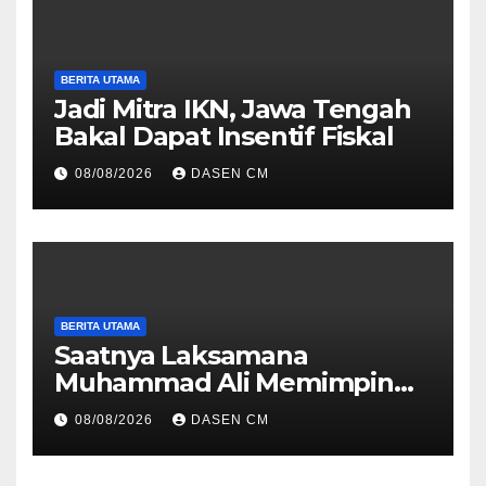
BERITA UTAMA
Jadi Mitra IKN, Jawa Tengah
Bakal Dapat Insentif Fiskal
08/08/2026
DASEN CM
BERITA UTAMA
Saatnya Laksamana
Muhammad Ali Memimpin
TNI: Menjaga Keseimbangan
08/08/2026
DASEN CM
Politik dan Soliditas
Antarmatra