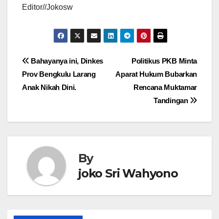
Editor//Jokosw
Navigasi
Bahayanya ini, Dinkes
Politikus PKB Minta
Prov Bengkulu Larang
Aparat Hukum Bubarkan
pos
Anak Nikah Dini.
Rencana Muktamar
Tandingan
By
joko Sri Wahyono