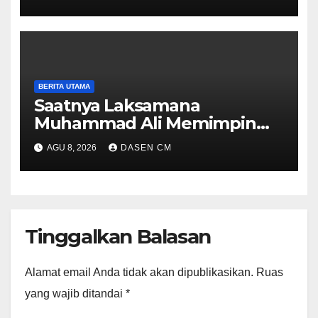
BERITA UTAMA
Saatnya Laksamana
Muhammad Ali Memimpin
TNI: Menjaga Keseimbangan
AGU 8, 2026
DASEN CM
Politik dan Soliditas
Antarmatra
Tinggalkan Balasan
Alamat email Anda tidak akan dipublikasikan.
Ruas
yang wajib ditandai
*