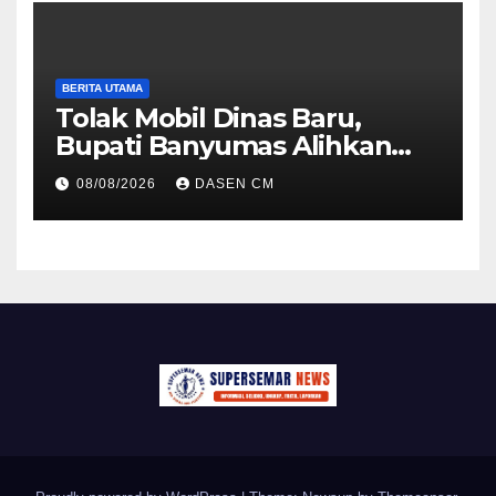
BERITA UTAMA
Tolak Mobil Dinas Baru,
Bupati Banyumas Alihkan
Anggaran Rp 1,7 Miliar untuk
08/08/2026
DASEN CM
90 Motor Listrik