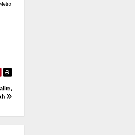
Metro
lite,
tah