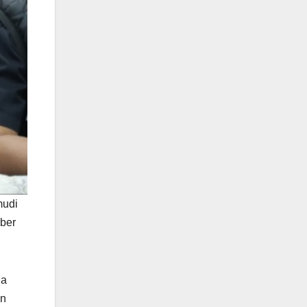
mudi
mber
ua
an