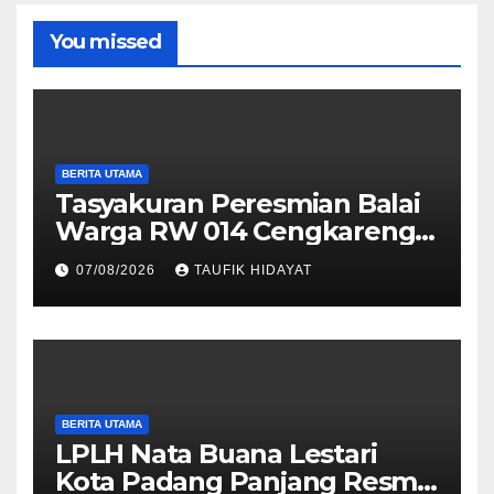
You missed
BERITA UTAMA
Tasyakuran Peresmian Balai
Warga RW 014 Cengkareng
Timur, Warga Didorong
07/08/2026
TAUFIK HIDAYAT
Manfaatkan untuk
Musyawarah dan Kegiatan
Sosial
BERITA UTAMA
LPLH Nata Buana Lestari
Kota Padang Panjang Resmi