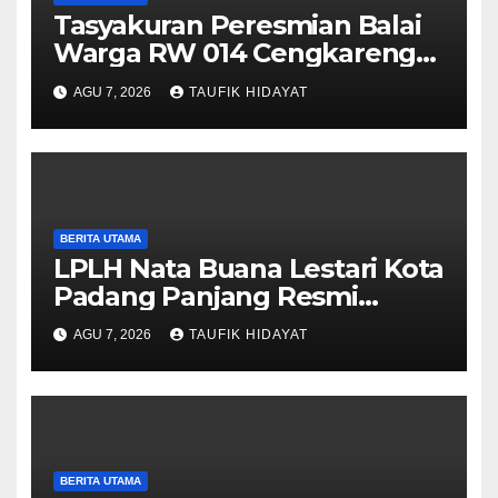
Tasyakuran Peresmian Balai
Warga RW 014 Cengkareng
Timur, Warga Didorong
AGU 7, 2026
TAUFIK HIDAYAT
Manfaatkan untuk
Musyawarah dan Kegiatan
Sosial
BERITA UTAMA
LPLH Nata Buana Lestari Kota
Padang Panjang Resmi
Dilantik, Diharapkan Perkuat
AGU 7, 2026
TAUFIK HIDAYAT
Sinergi Pelestarian
Lingkungan
BERITA UTAMA