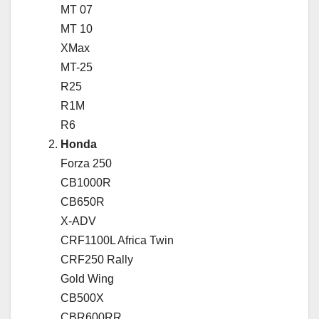
MT 07
MT 10
XMax
MT-25
R25
R1M
R6
Honda
Forza 250
CB1000R
CB650R
X-ADV
CRF1100L Africa Twin
CRF250 Rally
Gold Wing
CB500X
CBR600RR