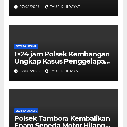
Dilantik, Diharapkan Perkuat
07/08/2026
TAUFIK HIDAYAT
Sinergi Pelestarian
Lingkungan
BERITA UTAMA
1×24 jam Polsek Kembangan
Ungkap Kasus Penggelapan
Motor Bermodus Kenalan di
07/08/2026
TAUFIK HIDAYAT
Aplikasi Kencan, Pelaku
Dibekuk di Ciputat
BERITA UTAMA
Polsek Tambora Kembalikan
Enam Sepeda Motor Hilang