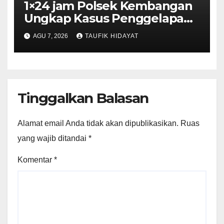
1×24 jam Polsek Kembangan
Ungkap Kasus Penggelapan
Motor Bermodus Kenalan di
AGU 7, 2026
TAUFIK HIDAYAT
Aplikasi Kencan, Pelaku
Dibekuk di Ciputat
Tinggalkan Balasan
Alamat email Anda tidak akan dipublikasikan.
Ruas
yang wajib ditandai
*
Komentar
*