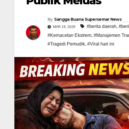
Publik Meluas
By
Sangga Buana Supersemar News
#berita daerah
,
#beri
MAR 19, 2026
#Kemacetan Ekstrem
,
#Manajemen Tran
#Tragedi Pemudik
,
#Viral hari ini