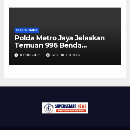
BERITA UTAMA
Polda Metro Jaya Jelaskan
Temuan 996 Benda
Menyerupai Senjata di
07/08/2026
TAUFIK HIDAYAT
Yayasan Jaksel