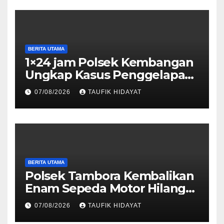
BERITA UTAMA
1×24 jam Polsek Kembangan
Ungkap Kasus Penggelapan
Motor Bermodus Kenalan di
07/08/2026
TAUFIK HIDAYAT
Aplikasi Kencan, Pelaku
Dibekuk di Ciputat
BERITA UTAMA
Polsek Tambora Kembalikan
Enam Sepeda Motor Hilang
kepada Pemilik, Wujud Nyata
07/08/2026
TAUFIK HIDAYAT
Pelayanan Presisi Polri