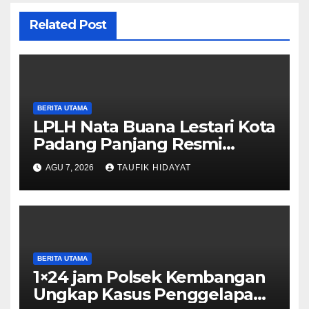
Related Post
BERITA UTAMA
LPLH Nata Buana Lestari Kota
Padang Panjang Resmi
Dilantik, Diharapkan Perkuat
AGU 7, 2026
TAUFIK HIDAYAT
Sinergi Pelestarian
Lingkungan
BERITA UTAMA
1×24 jam Polsek Kembangan
Ungkap Kasus Penggelapan