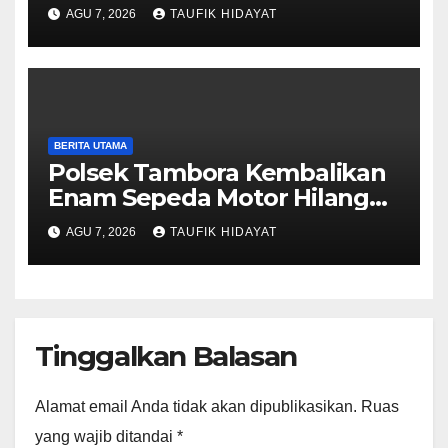
Motor Bermodus Kenalan di
AGU 7, 2026
TAUFIK HIDAYAT
Aplikasi Kencan, Pelaku
Dibekuk di Ciputat
BERITA UTAMA
Polsek Tambora Kembalikan
Enam Sepeda Motor Hilang
kepada Pemilik, Wujud Nyata
AGU 7, 2026
TAUFIK HIDAYAT
Pelayanan Presisi Polri
Tinggalkan Balasan
Alamat email Anda tidak akan dipublikasikan.
Ruas
yang wajib ditandai
*