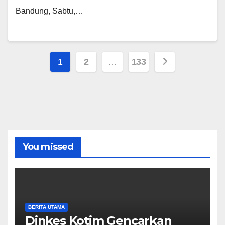
Bandung, Sabtu,…
Paginasi
1
2
…
133
pos
You missed
BERITA UTAMA
Dinkes Kotim Gencarkan