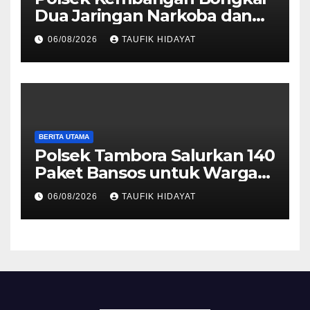
Dua Jaringan Narkoba dan
Obat Keras, Sita Puluhan
06/08/2026
TAUFIK HIDAYAT
Ribu Pil, 1,1 Kg Sabu hingga
Vape Etomidate
BERITA UTAMA
Polsek Tambora Salurkan 140
Paket Bansos untuk Warga
Slum Area, Wujud
06/08/2026
TAUFIK HIDAYAT
Kepedulian Sambut HUT ke-
81 RI