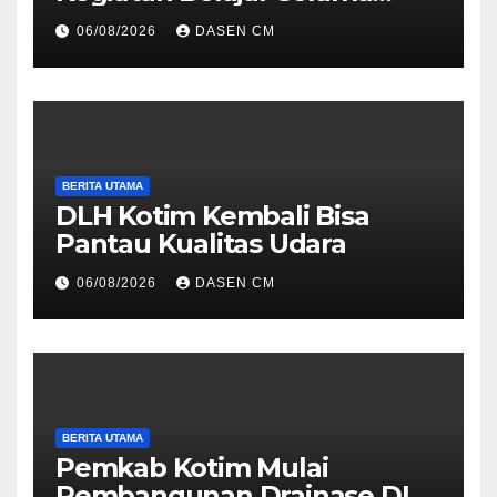
Musim Kemarau
06/08/2026
DASEN CM
BERITA UTAMA
DLH Kotim Kembali Bisa
Pantau Kualitas Udara
06/08/2026
DASEN CM
BERITA UTAMA
Pemkab Kotim Mulai
Pembangunan Drainase DI