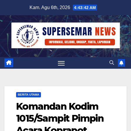
Skip
Kam. Agu 6th, 2026
4:43:43 AM
to
content
BERITA UTAMA
Komandan Kodim
1015/Sampit Pimpin
Acara Koprapot