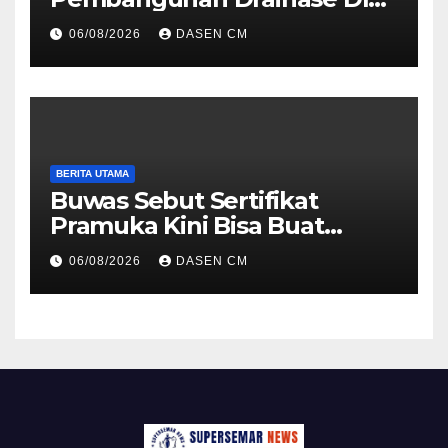
Pandjaitan Akhir Agustus
06/08/2026
DASEN CM
BERITA UTAMA
Buwas Sebut Sertifikat
Pramuka Kini Bisa Buat
Daftar TNI-Polri Tanpa Tes
06/08/2026
DASEN CM