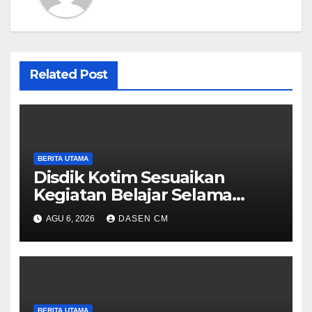
Related Post
BERITA UTAMA
Disdik Kotim Sesuaikan
Kegiatan Belajar Selama
Musim Kemarau
AGU 6, 2026
DASEN CM
BERITA UTAMA