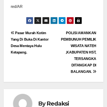
red/AR
Navigasi
Pasar Murah Kotim
POLISI AMANKAN
Yang Di Buka Di Kantor
PEMBUNUH PEMILIK
pos
Desa Mentaya Hulu
WISATA NATEH
Ketapang.
,KABUPATEN HST,
TERSANGKA
DITANGKAP DI
BALANGAN.
By
Redaksi