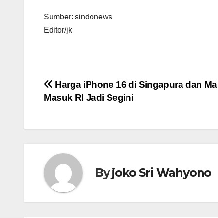
Sumber: sindonews
Editor/jk
Navigasi
Harga iPhone 16 di Singapura dan Mal
Masuk RI Jadi Segini
pos
By
joko Sri Wahyono