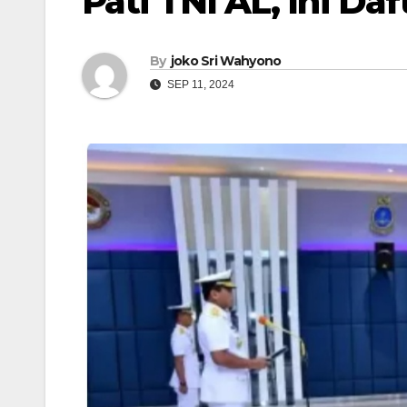
Pati TNI AL, Ini D
By
joko Sri Wahyono
SEP 11, 2024