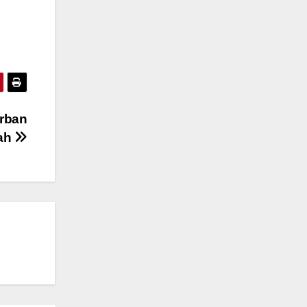
orban
rah