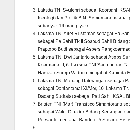
Laksda TNI Syufenri sebagai Koorsahli KSAL
Ideologi dan Politik BIN. Sementara pejaba
sebanyak 14 orang, yakni:
Laksma TNI Arief Rustaman sebagai Pa Sahli
sebagai Pa Sahli Tk II Sosbud Sahli Bida
Praptopo Budi sebagai Aspers Pangkoarmad
Laksma TNI Dwi Jantarto sebagai Asops Sur
Koarmada III, 6. Laksma TNI Sarimpunan T
Hamzah Soerjo Widodo menjabat Kabinda Mal
Laksma TNI Monang Hatorangan sebagai Pati
sebagai Danlantamal XI/Mer, 10. Laksma TN
Dadang Sudrajat sebagai Pati Sahli KSAL Bi
Brigjen TNI (Mar) Fransisco Simanjorang seb
sebagai Wakil Direktur Bidang Keuangan d
Purwanto menjabat Bandep Ur Sosbud Setj