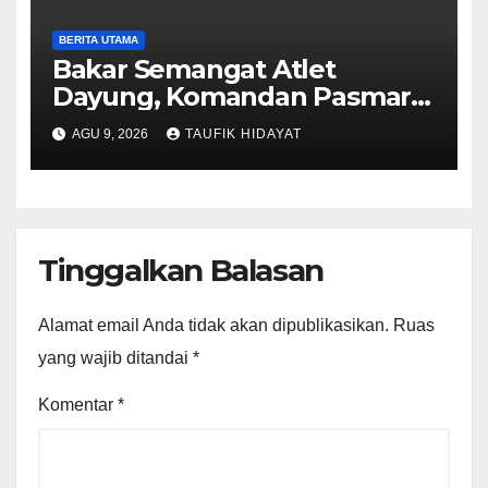
BERITA UTAMA
Bakar Semangat Atlet
Dayung, Komandan Pasmar 3
Berikan Motivasi dan
AGU 9, 2026
TAUFIK HIDAYAT
Apresiasi
Tinggalkan Balasan
Alamat email Anda tidak akan dipublikasikan.
Ruas
yang wajib ditandai
*
Komentar
*