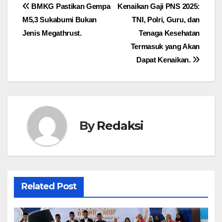
Navigasi
BMKG Pastikan Gempa
Kenaikan Gaji PNS 2025:
M5,3 Sukabumi Bukan
TNI, Polri, Guru, dan
pos
Jenis Megathrust.
Tenaga Kesehatan
Termasuk yang Akan
Dapat Kenaikan.
By
Redaksi
Related Post