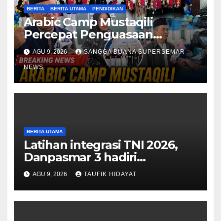
BERITA
BERITA UTAMA
PENDIDIKAN
Arabic Camp Mustaqili
Percepat Penguasaan
Bahasa Arab di SMA
AGU 9, 2026
SANGGA BUANA SUPERSEMAR
NEWS
BERITA UTAMA
Latihan integrasi TNI 2026,
Danpasmar 3 hadiri
rangkaian Kehormatan Korps
AGU 9, 2026
TAUFIK HIDAYAT
Marinir di Dabo Singkep