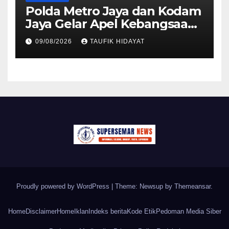
Polda Metro Jaya dan Kodam
Jaya Gelar Apel Kebangsaan
“Jaga Jakarta untuk
09/08/2026
TAUFIK HIDAYAT
Indonesia
Proudly powered by WordPress
|
Theme: Newsup by
Themeansar
.
Home
Disclaimer
Home
Iklan
Indeks berita
Kode Etik
Pedoman Media Siber