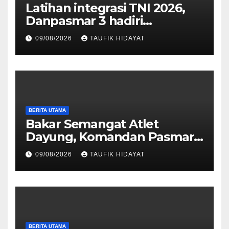
Latihan integrasi TNI 2026,
Danpasmar 3 hadiri
rangkaian Kehormatan Korps
09/08/2026
TAUFIK HIDAYAT
Marinir di Dabo Singkep
BERITA UTAMA
Bakar Semangat Atlet
Dayung, Komandan Pasmar
3 Berikan Motivasi dan
09/08/2026
TAUFIK HIDAYAT
Apresiasi
BERITA UTAMA