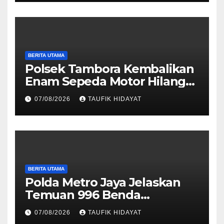
Dibekuk di Ciputat
BERITA UTAMA
Polsek Tambora Kembalikan
Enam Sepeda Motor Hilang
kepada Pemilik, Wujud Nyata
07/08/2026
TAUFIK HIDAYAT
Pelayanan Presisi Polri
BERITA UTAMA
Polda Metro Jaya Jelaskan
Temuan 996 Benda
Menyerupai Senjata di
07/08/2026
TAUFIK HIDAYAT
Yayasan Jaksel