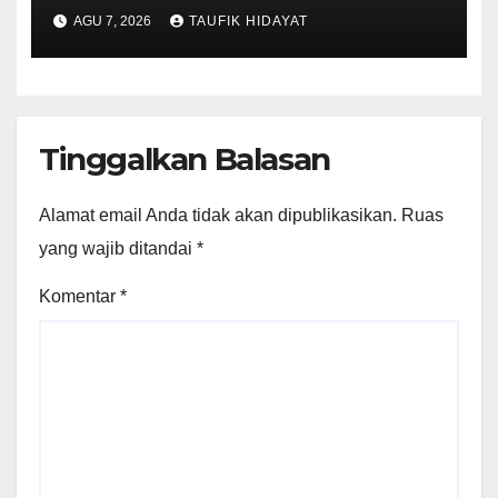
kepada Pemilik, Wujud Nyata
AGU 7, 2026
TAUFIK HIDAYAT
Pelayanan Presisi Polri
Tinggalkan Balasan
Alamat email Anda tidak akan dipublikasikan.
Ruas
yang wajib ditandai
*
Komentar
*