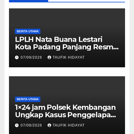
BERITA UTAMA
LPLH Nata Buana Lestari
Kota Padang Panjang Resmi
Dilantik, Diharapkan Perkuat
07/08/2026
TAUFIK HIDAYAT
Sinergi Pelestarian
Lingkungan
BERITA UTAMA
1×24 jam Polsek Kembangan
Ungkap Kasus Penggelapan
Motor Bermodus Kenalan di
07/08/2026
TAUFIK HIDAYAT
Aplikasi Kencan, Pelaku