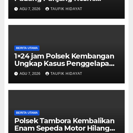
Dilantik, Diharapkan Perkuat
AGU 7, 2026
TAUFIK HIDAYAT
Sinergi Pelestarian
Lingkungan
BERITA UTAMA
1×24 jam Polsek Kembangan
Ungkap Kasus Penggelapan
Motor Bermodus Kenalan di
AGU 7, 2026
TAUFIK HIDAYAT
Aplikasi Kencan, Pelaku
Dibekuk di Ciputat
BERITA UTAMA
Polsek Tambora Kembalikan
Enam Sepeda Motor Hilang