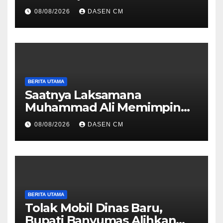
08/08/2026
DASEN CM
BERITA UTAMA
Saatnya Laksamana
Muhammad Ali Memimpin
TNI: Menjaga Keseimbangan
08/08/2026
DASEN CM
Politik dan Soliditas
Antarmatra
BERITA UTAMA
Tolak Mobil Dinas Baru,
Bupati Banyumas Alihkan