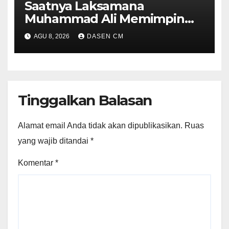
Saatnya Laksamana
Muhammad Ali Memimpin
TNI: Menjaga Keseimbangan
AGU 8, 2026
DASEN CM
Politik dan Soliditas
Antarmatra
Tinggalkan Balasan
Alamat email Anda tidak akan dipublikasikan.
Ruas
yang wajib ditandai
*
Komentar
*