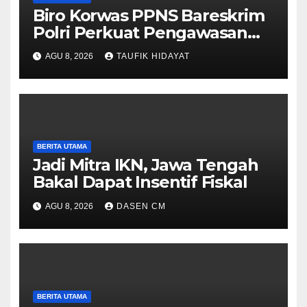
Biro Korwas PPNS Bareskrim
Polri Perkuat Pengawasan
untuk Dorong Penegakan
AGU 8, 2026
TAUFIK HIDAYAT
Hukum yang Profesional
BERITA UTAMA
Jadi Mitra IKN, Jawa Tengah
Bakal Dapat Insentif Fiskal
AGU 8, 2026
DASEN CM
BERITA UTAMA