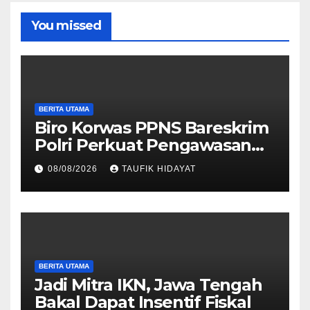
You missed
BERITA UTAMA
Biro Korwas PPNS Bareskrim
Polri Perkuat Pengawasan
untuk Dorong Penegakan
08/08/2026
TAUFIK HIDAYAT
Hukum yang Profesional
BERITA UTAMA
Jadi Mitra IKN, Jawa Tengah
Bakal Dapat Insentif Fiskal