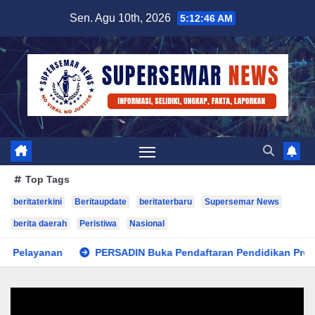
Skip
Sen. Agu 10th, 2026
5:12:47 AM
to
content
Top Tags
beritaterkini
Beritaupdate
beritaterbaru
Supersemar News
berita daerah
Peristiwa
Nasional
yanan
PERSADIN Buka Pendaftaran Pendidikan Profesi Huku