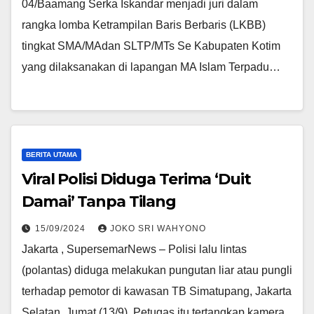
04/Baamang Serka Iskandar menjadi juri dalam
rangka lomba Ketrampilan Baris Berbaris (LKBB)
tingkat SMA/MAdan SLTP/MTs Se Kabupaten Kotim
yang dilaksanakan di lapangan MA Islam Terpadu…
BERITA UTAMA
Viral Polisi Diduga Terima ‘Duit
Damai’ Tanpa Tilang
15/09/2024
JOKO SRI WAHYONO
Jakarta , SupersemarNews – Polisi lalu lintas
(polantas) diduga melakukan pungutan liar atau pungli
terhadap pemotor di kawasan TB Simatupang, Jakarta
Selatan, Jumat (13/9). Petugas itu tertangkap kamera