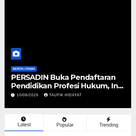
BERITA UTAMA
an
Kamar Kos di Kemang Disulap
Ini
Jadi ‘Pabrik’ Vape Etomidate, 
Orang Diciduk
10/08/2026
TAUFIK HIDAYAT
Latest
Popular
Trending