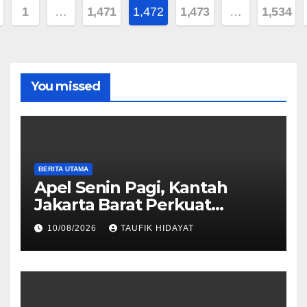
ginasi
1
…
1,471
1,472
1,473
…
1,534
s
You missed
BERITA UTAMA
Apel Senin Pagi, Kantah
Jakarta Barat Perkuat
Disiplin dan Komitmen
10/08/2026
TAUFIK HIDAYAT
Pelayanan