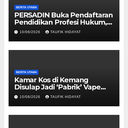
BERITA UTAMA
PERSADIN Buka Pendaftaran
Pendidikan Profesi Hukum,
Ini Syarat dan Lokasinya
10/08/2026
TAUFIK HIDAYAT
BERITA UTAMA
Kamar Kos di Kemang
Disulap Jadi ‘Pabrik’ Vape
Etomidate, 3 Orang Diciduk
10/08/2026
TAUFIK HIDAYAT