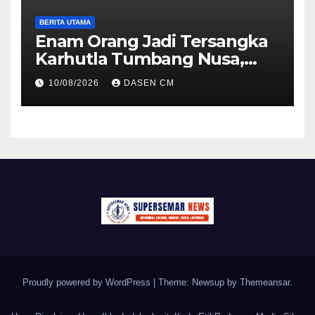
BERITA UTAMA
Enam Orang Jadi Tersangka
Karhutla Tumbang Nusa,
Polisi Dalami Kelalaian
10/08/2026
DASEN CM
Pengelolaan Lahan
Proudly powered by WordPress
|
Theme: Newsup by
Themeansar
.