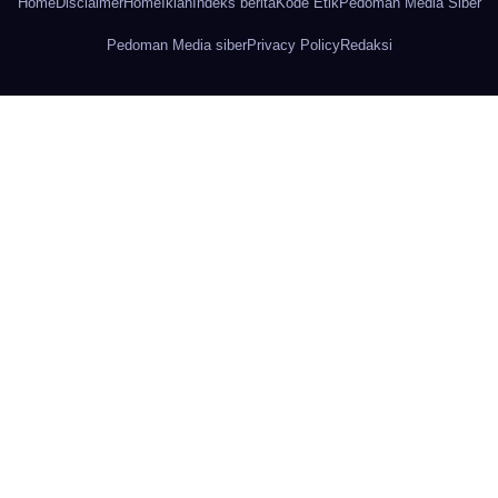
Home
Disclaimer
Home
Iklan
Indeks berita
Kode Etik
Pedoman Media Siber
Pedoman Media siber
Privacy Policy
Redaksi