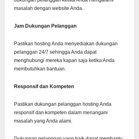
masalah dengan website Anda.
Jam Dukungan Pelanggan
Pastikan hosting Anda menyediakan dukungan
pelanggan 24/7 sehingga Anda dapat
menghubungi mereka kapan saja ketika Anda
membutuhkan bantuan.
Responsif dan Kompeten
Pastikan dukungan pelanggan hosting Anda
responsif dan kompeten dalam menangani
masalah yang Anda alami.
Dukungan pelanggan yang baik dapat membantu