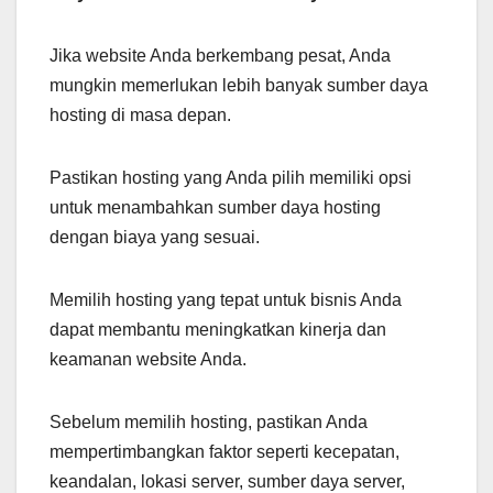
Jika website Anda berkembang pesat, Anda
mungkin memerlukan lebih banyak sumber daya
hosting di masa depan.
Pastikan hosting yang Anda pilih memiliki opsi
untuk menambahkan sumber daya hosting
dengan biaya yang sesuai.
Memilih hosting yang tepat untuk bisnis Anda
dapat membantu meningkatkan kinerja dan
keamanan website Anda.
Sebelum memilih hosting, pastikan Anda
mempertimbangkan faktor seperti kecepatan,
keandalan, lokasi server, sumber daya server,