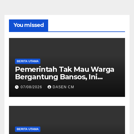
You missed
BERITA UTAMA
Pemerintah Tak Mau Warga
Bergantung Bansos, Ini
Strategi Kemenko PM
07/08/2026
DASEN CM
BERITA UTAMA