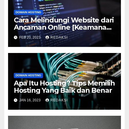
DOMAIN HOSTING
Cara Melindungi Website dari
Ancaman Online [Keamanan
Hosting]
FEB 20, 2023
REDAKSI
DOMAIN HOSTING
Apa Itu Hosting? Tips Memilih
Hosting Yang Baik dan Benar
JAN 16, 2023
REDAKSI