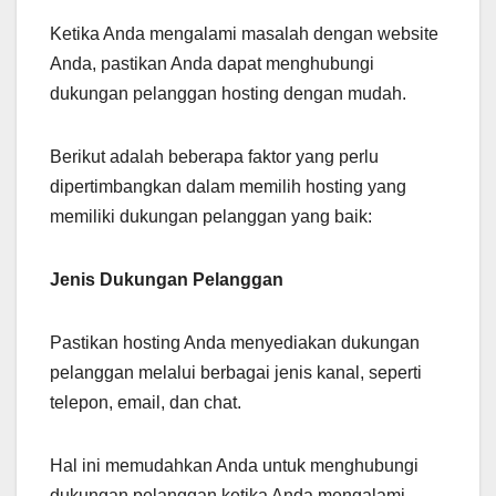
Ketika Anda mengalami masalah dengan website
Anda, pastikan Anda dapat menghubungi
dukungan pelanggan hosting dengan mudah.
Berikut adalah beberapa faktor yang perlu
dipertimbangkan dalam memilih hosting yang
memiliki dukungan pelanggan yang baik:
Jenis Dukungan Pelanggan
Pastikan hosting Anda menyediakan dukungan
pelanggan melalui berbagai jenis kanal, seperti
telepon, email, dan chat.
Hal ini memudahkan Anda untuk menghubungi
dukungan pelanggan ketika Anda mengalami