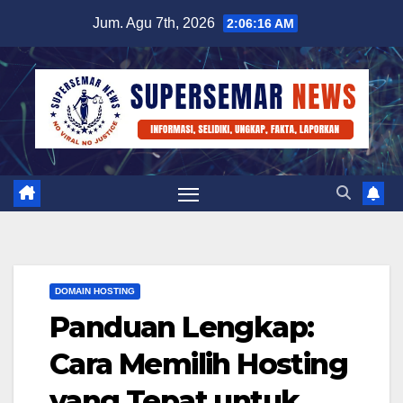
Skip
Jum. Agu 7th, 2026
2:06:16 AM
to
content
DOMAIN HOSTING
Panduan Lengkap:
Cara Memilih Hosting
yang Tepat untuk