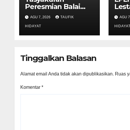
Peresmian Balai
Lest
Warga RW 014
Pan
AGU 7, 2026
TAUFIK
AGU 7
Cengkareng Timur,
Dilan
Warga Didorong
HIDAYAT
Dih
HIDAYA
Manfaatkan untuk
Perk
Musyawarah dan
Pele
Kegiatan Sosial
Lin
Tinggalkan Balasan
Alamat email Anda tidak akan dipublikasikan.
Ruas y
Komentar
*