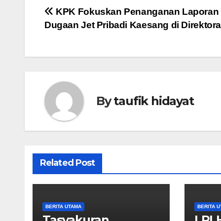
Navigasi
KPK Fokuskan Penanganan Laporan
Dugaan Jet Pribadi Kaesang di Direktor
pos
By
taufik hidayat
Related Post
BERITA UTAMA
BERITA 
Tasyakuran
LPL