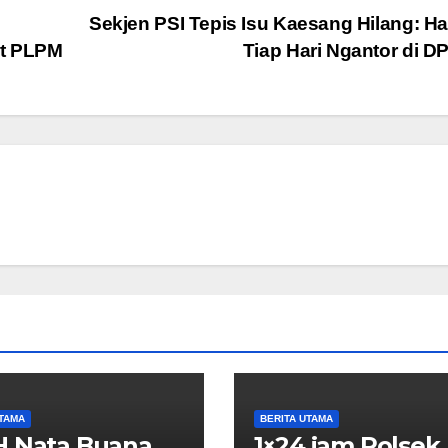
Sekjen PSI Tepis Isu Kaesang Hilang: H
at PLPM
Tiap Hari Ngantor di D
UTAMA
BERITA UTAMA
H Nata Buana
1×24 jam Polsek