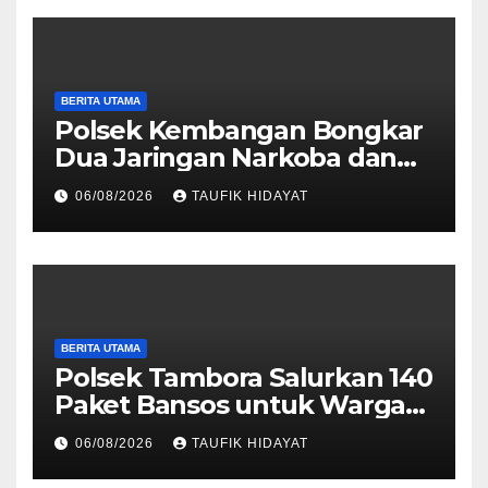
BERITA UTAMA
Polsek Kembangan Bongkar
Dua Jaringan Narkoba dan
Obat Keras, Sita Puluhan
06/08/2026
TAUFIK HIDAYAT
Ribu Pil, 1,1 Kg Sabu hingga
Vape Etomidate
BERITA UTAMA
Polsek Tambora Salurkan 140
Paket Bansos untuk Warga
Slum Area, Wujud
06/08/2026
TAUFIK HIDAYAT
Kepedulian Sambut HUT ke-
81 RI