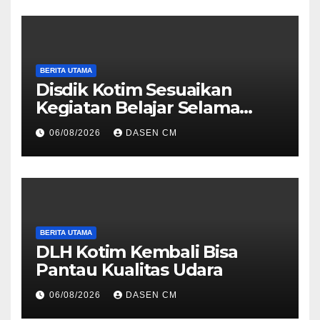
BERITA UTAMA
Disdik Kotim Sesuaikan
Kegiatan Belajar Selama
Musim Kemarau
06/08/2026
DASEN CM
BERITA UTAMA
DLH Kotim Kembali Bisa
Pantau Kualitas Udara
06/08/2026
DASEN CM