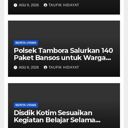
Obat Keras, Sita Puluhan Ribu
AGU 6, 2026
TAUFIK HIDAYAT
Pil, 1,1 Kg Sabu hingga Vape
Etomidate
BERITA UTAMA
Polsek Tambora Salurkan 140
Paket Bansos untuk Warga
Slum Area, Wujud
AGU 6, 2026
TAUFIK HIDAYAT
Kepedulian Sambut HUT ke-
81 RI
BERITA UTAMA
Disdik Kotim Sesuaikan
Kegiatan Belajar Selama
Musim Kemarau