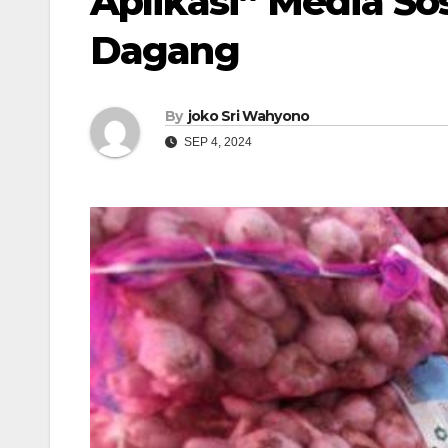
Aplikasi” Media S
Dagang
By
joko Sri Wahyono
SEP 4, 2024