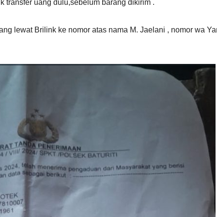
k transfer uang dulu,sebelum barang dikirim .
g lewat Brilink ke nomor atas nama M. Jaelani , nomor wa Yan