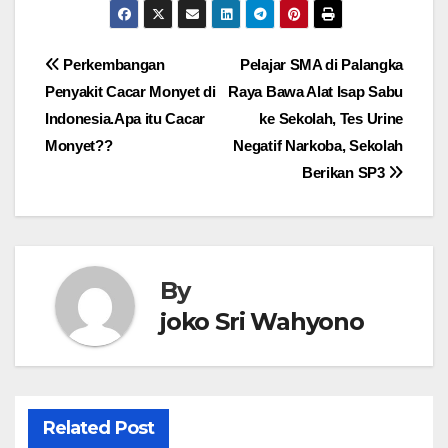
Navigasi
Perkembangan
Pelajar SMA di Palangka
Penyakit Cacar Monyet di
Raya Bawa Alat Isap Sabu
pos
Indonesia.Apa itu Cacar
ke Sekolah, Tes Urine
Monyet??
Negatif Narkoba, Sekolah
Berikan SP3
By
joko Sri Wahyono
Related Post