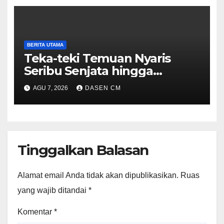
BERITA UTAMA
Teka-teki Temuan Nyaris
Seribu Senjata hingga
Narkoba di Sekolah Jaksel
AGU 7, 2026
DASEN CM
Tinggalkan Balasan
Alamat email Anda tidak akan dipublikasikan.
Ruas
yang wajib ditandai
*
Komentar
*