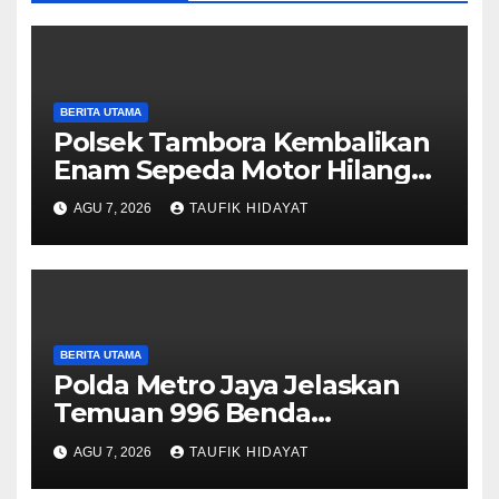
BERITA UTAMA
Polsek Tambora Kembalikan
Enam Sepeda Motor Hilang
kepada Pemilik, Wujud Nyata
AGU 7, 2026
TAUFIK HIDAYAT
Pelayanan Presisi Polri
BERITA UTAMA
Polda Metro Jaya Jelaskan
Temuan 996 Benda
Menyerupai Senjata di
AGU 7, 2026
TAUFIK HIDAYAT
Yayasan Jaksel