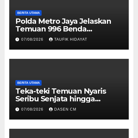
BERITA UTAMA
Polda Metro Jaya Jelaskan
Temuan 996 Benda
Menyerupai Senjata di
07/08/2026
TAUFIK HIDAYAT
Yayasan Jaksel
BERITA UTAMA
Teka-teki Temuan Nyaris
Seribu Senjata hingga
Narkoba di Sekolah Jaksel
07/08/2026
DASEN CM