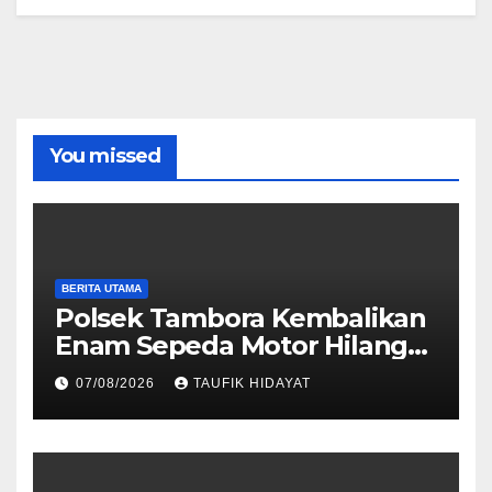
You missed
BERITA UTAMA
Polsek Tambora Kembalikan
Enam Sepeda Motor Hilang
kepada Pemilik, Wujud Nyata
07/08/2026
TAUFIK HIDAYAT
Pelayanan Presisi Polri