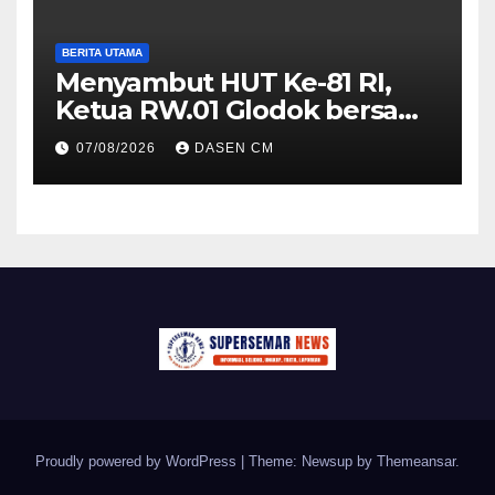
BERITA UTAMA
Menyambut HUT Ke-81 RI,
Ketua RW.01 Glodok bersama
Tiga Pilar Kecamatan
07/08/2026
DASEN CM
mengadakan kegiatan Jumat
berkah
Proudly powered by WordPress
|
Theme: Newsup by
Themeansar
.