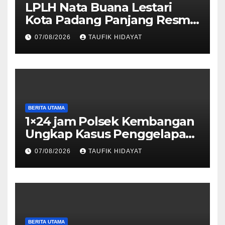
LPLH Nata Buana Lestari
Kota Padang Panjang Resmi
Dilantik, Diharapkan Perkuat
07/08/2026
TAUFIK HIDAYAT
Sinergi Pelestarian
Lingkungan
BERITA UTAMA
1×24 jam Polsek Kembangan
Ungkap Kasus Penggelapan
Motor Bermodus Kenalan di
07/08/2026
TAUFIK HIDAYAT
Aplikasi Kencan, Pelaku
Dibekuk di Ciputat
BERITA UTAMA