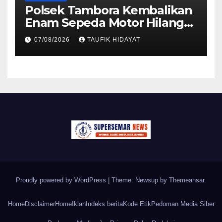
Polsek Tambora Kembalikan
Enam Sepeda Motor Hilang
kepada Pemilik, Wujud Nyata
07/08/2026
TAUFIK HIDAYAT
Pelayanan Presisi Polri
Proudly powered by WordPress
|
Theme: Newsup by
Themeansar
.
Home
Disclaimer
Home
Iklan
Indeks berita
Kode Etik
Pedoman Media Siber