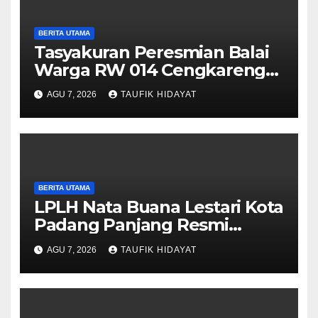
BERITA UTAMA
Tasyakuran Peresmian Balai
Warga RW 014 Cengkareng
Timur, Warga Didorong
AGU 7, 2026
TAUFIK HIDAYAT
Manfaatkan untuk
Musyawarah dan Kegiatan
Sosial
BERITA UTAMA
LPLH Nata Buana Lestari Kota
Padang Panjang Resmi
Dilantik, Diharapkan Perkuat
AGU 7, 2026
TAUFIK HIDAYAT
Sinergi Pelestarian
Lingkungan