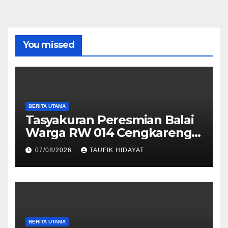
You missed
BERITA UTAMA
Tasyakuran Peresmian Balai
Warga RW 014 Cengkareng
Timur, Warga Didorong
07/08/2026
TAUFIK HIDAYAT
Manfaatkan untuk
Musyawarah dan Kegiatan
Sosial
BERITA UTAMA