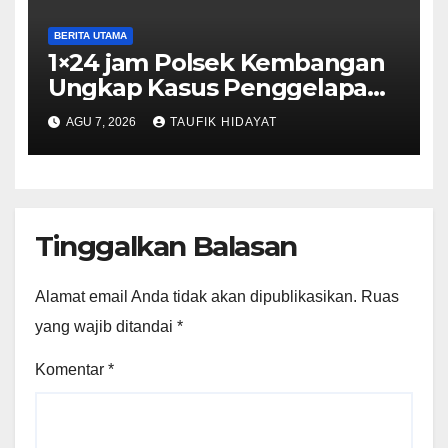
BERITA UTAMA
1×24 jam Polsek Kembangan
Ungkap Kasus Penggelapan
Motor Bermodus Kenalan di
AGU 7, 2026
TAUFIK HIDAYAT
Aplikasi Kencan, Pelaku
Dibekuk di Ciputat
Tinggalkan Balasan
Alamat email Anda tidak akan dipublikasikan.
Ruas
yang wajib ditandai
*
Komentar
*