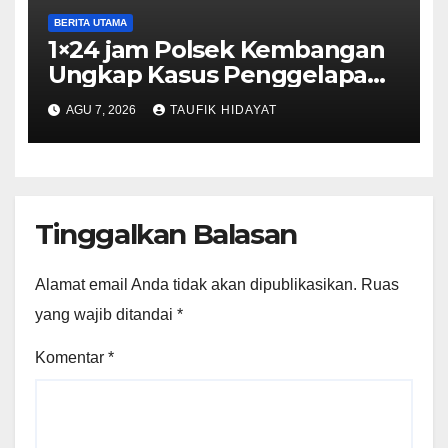
BERITA UTAMA
1×24 jam Polsek Kembangan
Ungkap Kasus Penggelapan
Motor Bermodus Kenalan di
AGU 7, 2026
TAUFIK HIDAYAT
Aplikasi Kencan, Pelaku
Dibekuk di Ciputat
Tinggalkan Balasan
Alamat email Anda tidak akan dipublikasikan.
Ruas
yang wajib ditandai
*
Komentar
*