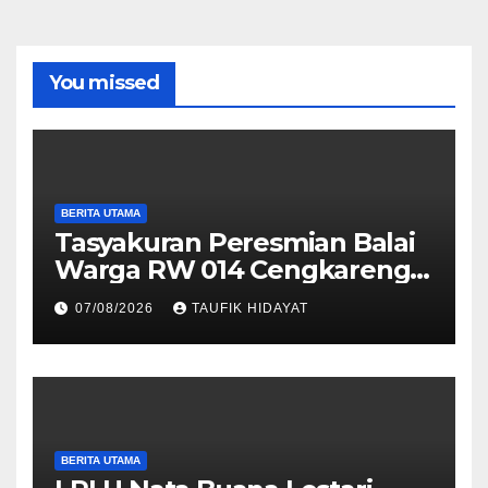
You missed
BERITA UTAMA
Tasyakuran Peresmian Balai
Warga RW 014 Cengkareng
Timur, Warga Didorong
07/08/2026
TAUFIK HIDAYAT
Manfaatkan untuk
Musyawarah dan Kegiatan
Sosial
BERITA UTAMA