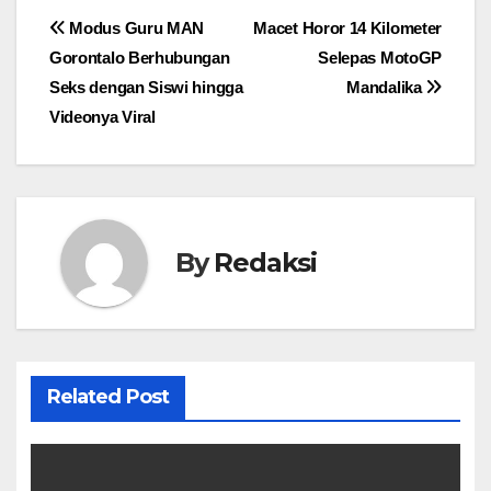
Navigasi
Modus Guru MAN
Macet Horor 14 Kilometer
Gorontalo Berhubungan
Selepas MotoGP
pos
Seks dengan Siswi hingga
Mandalika
Videonya Viral
By
Redaksi
Related Post