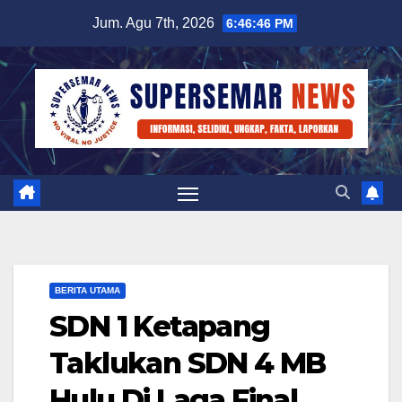
Skip
Jum. Agu 7th, 2026
6:46:46 PM
to
content
BERITA UTAMA
SDN 1 Ketapang
Taklukan SDN 4 MB
Hulu Di Laga Final