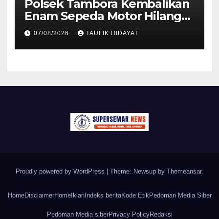
Polsek Tambora Kembalikan
Enam Sepeda Motor Hilang
kepada Pemilik, Wujud Nyata
07/08/2026
TAUFIK HIDAYAT
Pelayanan Presisi Polri
Proudly powered by WordPress
|
Theme: Newsup by
Themeansar
.
Home
Disclaimer
Home
Iklan
Indeks berita
Kode Etik
Pedoman Media Siber
Pedoman Media siber
Privacy Policy
Redaksi