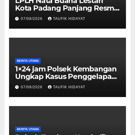
LPLH Nata Buana Lestari
Kota Padang Panjang Resmi
Dilantik, Diharapkan Perkuat
07/08/2026
TAUFIK HIDAYAT
Sinergi Pelestarian
Lingkungan
BERITA UTAMA
1×24 jam Polsek Kembangan
Ungkap Kasus Penggelapan
Motor Bermodus Kenalan di
07/08/2026
TAUFIK HIDAYAT
Aplikasi Kencan, Pelaku
Dibekuk di Ciputat
BERITA UTAMA