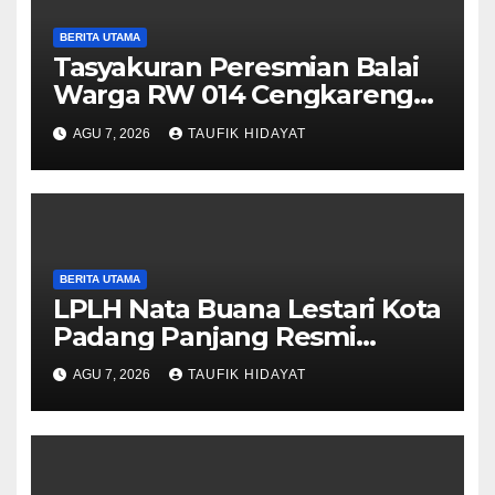
BERITA UTAMA
Tasyakuran Peresmian Balai
Warga RW 014 Cengkareng
Timur, Warga Didorong
AGU 7, 2026
TAUFIK HIDAYAT
Manfaatkan untuk
Musyawarah dan Kegiatan
Sosial
BERITA UTAMA
LPLH Nata Buana Lestari Kota
Padang Panjang Resmi
Dilantik, Diharapkan Perkuat
AGU 7, 2026
TAUFIK HIDAYAT
Sinergi Pelestarian
Lingkungan